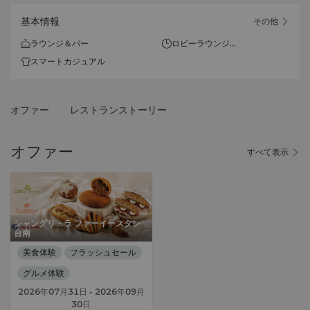
基本情報
その他
ラウンジ＆バー
ロビーラウンジ
12時 ~ 22時30分 (月曜日~日
スマートカジュアル
曜日)
軽食メニュー
オファー
レストランストーリー
12時 ~ 17時 (Last Order: 16
時30分)
オファー
すべて表示
ハイティー
14時 ~ 17時 (2日前までに予
約)
シャングリ・ラ ファーイースタン
台南
美食体験
フラッシュセール
グルメ体験
2026年07月31日
- 2026年09月
30日