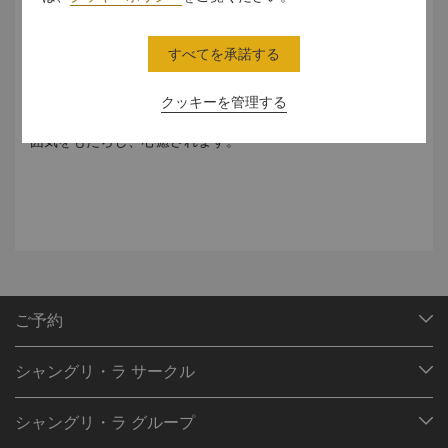
ライブを楽しみながらリラックス
すべてを承諾する
ホテル一階フロアのロビーのティーハウスは、アフタヌーン
ティー、イブニングカクテルや軽食を楽しむのに最適な場所
です。壁には壮大なウォーターカーテンが設置されており、
クッキーを管理する
トルコから輸入された原石と壮大な水流が、上品で繊細な雰
囲気をもたらし、心癒されます。
ご予約
目的地
シャングリ・ラ サークル
ご予約の検索
プログラム概要
ミーティング＆イベント
シャングリ・ラ グループ
シャングリ・ラ サークルに入会
レストラン＆バー