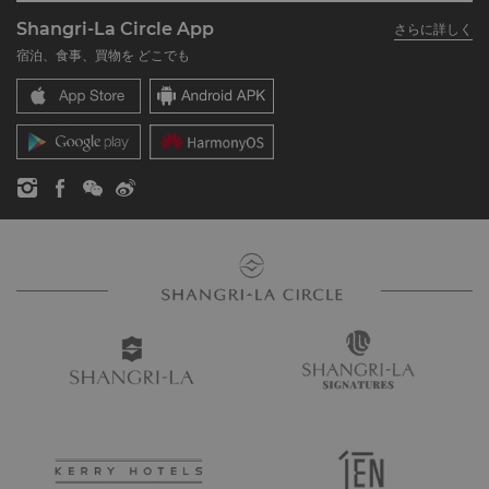
シャングリ・ラ グループについて
私のアカウント
投資家の皆さま
Shangri-La Circle App
さらに詳しく
シャングリ・ラ ブランド
よくあるお問合せや質問
採用情報
宿泊、食事、買物を どこでも
シャングリ・ラ センター
SLCに関するお問い合わせ
企業の社会的責任
レジデンス
ニュース
お問い合わせ