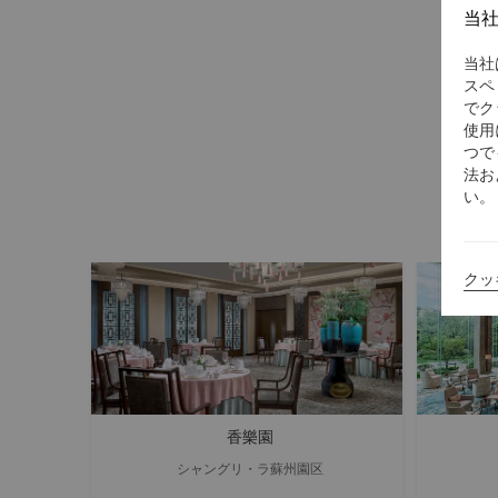
当
Sip Loungeは、
当社
スペ
でク
使用
つで
法お
い。
クッ
香樂園
シャングリ・ラ蘇州園区