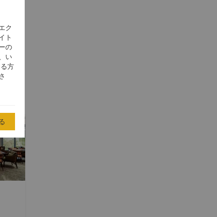
きる楽しいソーシャルスペー
エク
イト
ーの
、い
する方
さ
る