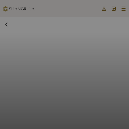


