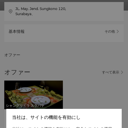
JL. May. Jend. Sungkono 120,
Surabaya、
基本情報
その他
オファー
オファー
すべて表示
シャングリ・ラ スラバヤ
美食体験
当社は、サイトの機能を有効にし