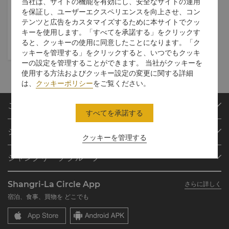
当社は、サイトの機能を有効にし、安全なサイトの運用
2026年08月05日
- 2026年12月
を保証し、ユーザーエクスペリエンスを向上させ、コン
31日
テンツと広告をカスタマイズするために本サイトでクッ
ジャムーのシーフードナイト
キーを使用します。「すべてを承諾する」をクリックす
ると、クッキーの使用に同意したことになります。「ク
ッキーを管理する」をクリックすると、いつでもクッキ
ーの設定を管理することができます。 当社がクッキーを
使用する方法およびクッキー設定の変更に関する詳細
は、
クッキーポリシー
をご覧ください。
ご予約
すべてを承諾する
目的地
シャングリ・ラ サークル
ご予約の検索
クッキーを管理する
プログラム概要
ミーティング＆イベント
シャングリ・ラ グループ
シャングリ・ラ サークルに入会
レストラン＆バー
シャングリ・ラ グループについて
私のアカウント
投資家の皆さま
Shangri-La Circle App
さらに詳しく
シャングリ・ラ ブランド
よくあるお問合せや質問
採用情報
宿泊、食事、買物を どこでも
シャングリ・ラ センター
SLCに関するお問い合わせ
企業の社会的責任
レジデンス
ニュース
お問い合わせ