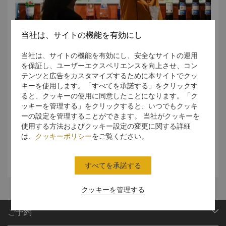
当社は、サイトの機能を有効にし
当社は、サイトの機能を有効にし、安全なサイトの運用
Spice up your evenings
を保証し、ユーザーエクスペリエンスを向上させ、コン
テンツと広告をカスタマイズするために本サイトでクッ
Offering great Western food and ice-cold margaritas,
キーを使用します。「すべてを承諾する」をクリックす
Desperados Grill and Bar is one of Surabaya’s popular
ると、クッキーの使用に同意したことになります。「ク
nightspots.
ッキーを管理する」をクリックすると、いつでもクッキ
ーの設定を管理することができます。 当社がクッキーを
Live music and an energetic environment make this
使用する方法およびクッキー設定の変更に関する詳細
a great place to spend a fun evening out with friends
は、
クッキーポリシー
をご覧ください。
new and old.
すべてを承諾する
クッキーを管理する
ご予約