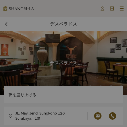



デスペラドス
デスペラドス
夜を盛り上げる
JL. May. Jend. Sungkono 120,
Surabaya、1階