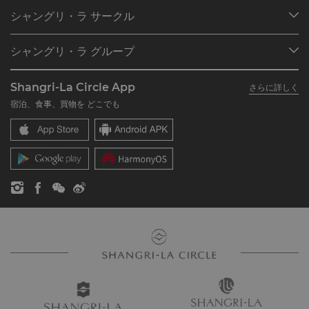
目的地
シャングリ・ラ サークル
ご予約の検索
プログラム概要
ミーティング＆イベント
シャングリ・ラ グループ
シャングリ・ラ サークルに入会
レストラン＆バー
シャングリ・ラ グループについて
私のアカウント
投資家の皆さま
Shangri-La Circle App
さらに詳しく
シャングリ・ラ ブランド
よくあるお問合せや質問
採用情報
宿泊、食事、買物を どこでも
シャングリ・ラ センター
SLCに関するお問い合わせ
企業の社会的責任
レジデンス
ニュース
お問い合わせ