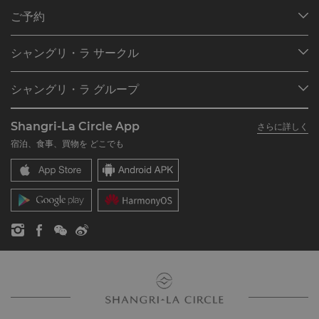
ご予約
目的地
シャングリ・ラ サークル
ご予約の検索
プログラム概要
ミーティング＆イベント
シャングリ・ラ グループ
シャングリ・ラ サークルに入会
レストラン＆バー
シャングリ・ラ グループについて
私のアカウント
投資家の皆さま
Shangri-La Circle App
さらに詳しく
シャングリ・ラ ブランド
よくあるお問合せや質問
採用情報
宿泊、食事、買物を どこでも
シャングリ・ラ センター
SLCに関するお問い合わせ
企業の社会的責任
レジデンス
ニュース
お問い合わせ