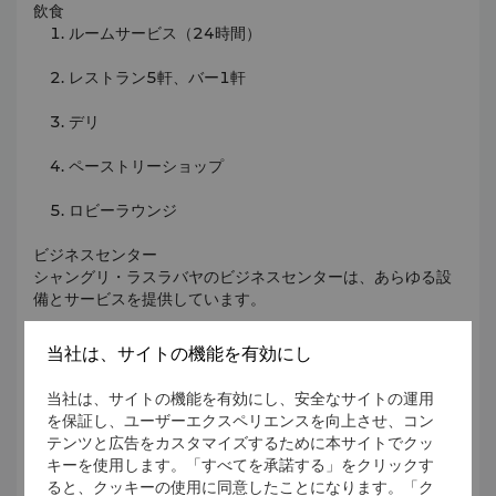
飲食
ルームサービス（24時間）
レストラン5軒、バー1軒
デリ
ペーストリーショップ
ロビーラウンジ
ビジネスセンター
シャングリ・ラスラバヤのビジネスセンターは、あらゆる設
備とサービスを提供しています。
Business amenities include:
当社は、サイトの機能を有効にし
施設
当社は、サイトの機能を有効にし、安全なサイトの運用
を保証し、ユーザーエクスペリエンスを向上させ、コン
オーディオビジュアル機器
テンツと広告をカスタマイズするために本サイトでクッ
キーを使用します。「すべてを承諾する」をクリックす
ブロードバンドインターネット接続
ると、クッキーの使用に同意したことになります。「ク