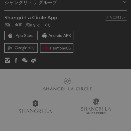
シャングリ・ラ グループ
シャングリ・ラ サークルに入会
レストラン＆バー
シャングリ・ラ グループについて
私のアカウント
投資家の皆さま
Shangri-La Circle App
さらに詳しく
シャングリ・ラ ブランド
よくあるお問合せや質問
採用情報
宿泊、食事、買物を どこでも
シャングリ・ラ センター
SLCに関するお問い合わせ
企業の社会的責任
レジデンス
ニュース
お問い合わせ