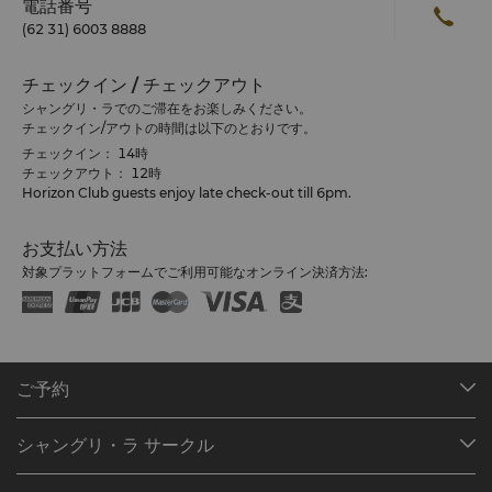
電話番号
(62 31) 6003 8888
チェックイン / チェックアウト
シャングリ・ラでのご滞在をお楽しみください。
チェックイン/アウトの時間は以下のとおりです。
チェックイン： 14時
チェックアウト： 12時
Horizon Club guests enjoy late check-out till 6pm.
お支払い方法
対象プラットフォームでご利用可能なオンライン決済方法:
ご予約
目的地
シャングリ・ラ サークル
ご予約の検索
プログラム概要
ミーティング＆イベント