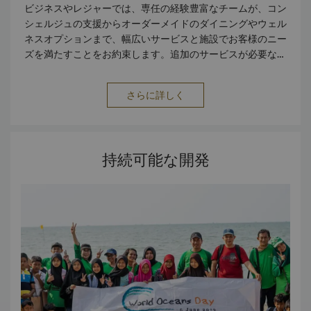
ビジネスやレジャーでは、専任の経験豊富なチームが、コン
シェルジュの支援からオーダーメイドのダイニングやウェル
ネスオプションまで、幅広いサービスと施設でお客様のニー
ズを満たすことをお約束します。追加のサービスが必要な場
合は、お問い合わせください、私たちは喜んでお手伝いしま
す。 施設 ビジネスセンター バリアフリー施設 禁煙ルーム 駐
さらに詳しく
車場 フロントのセイフティーボックス サービス スイートで
のバトラーサービス エクスプレス チェックイン/チェックア
ウト クリーニング 郵便・宅配便サービス 交通&トラベル ホ
テル・空港間の送迎 レンタカー 市内への送迎バス タクシー
持続可能な開発
サービス ショップ 両替カウンター ギフトショップ 飲食 ルー
ムサービス（24時間） レストラン5軒、バー1軒 デリ ペース
トリーショップ ロビーラウンジ ビジネスセンター シャング
リ・ラスラバヤのビジネスセンターは、あらゆる設備とサー
ビスを提供しています。 Business amenities include: 施
設 オーディオビジュアル機器 ブロードバンドインターネッ
ト接続 電話・ビデオ会議設備 液晶/オーバーヘッド/スライド
プロジェクター 会議室・重役用会議室 サービス ファイリン
グサービス 宅急便サービス ファックスサービス レーザープ
リント/コピーサービス プリンター/スキャナー ワープロ/翻