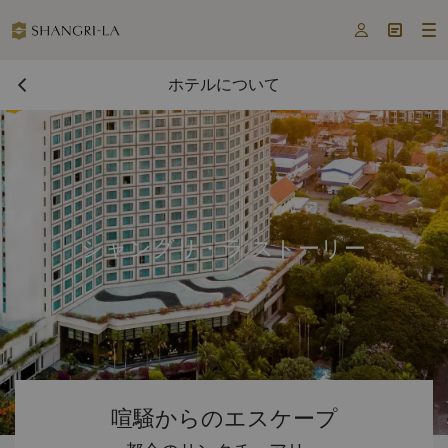



ホテルについて
シャングリ・ラ ストーリー
喧騒からのエスケープ