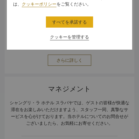
は、
クッキーポリシー
をご覧ください。
すべてを承諾する
シャングリラスラバヤはフアンダ国際空港から車で30分で
クッキーを管理する
す。
さらに詳しく
マネジメント
シャングリ・ラ ホテル スラバヤでは、ゲストの皆様が快適な
滞在をお楽しみいただけますよう、スタッフ一同、真摯なサ
ービスを心がけております。当ホテルについてのお問合せが
ございましたら、お気軽にお寄せください。