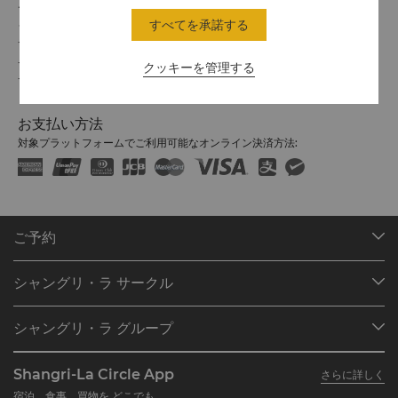
チェックイン / チェックアウト
すべてを承諾する
シャングリ・ラでのご滞在をお楽しみください。
チェックイン/アウトの時間は以下のとおりです。
チェックイン：14時
クッキーを管理する
チェックアウト：12時
お支払い方法
対象プラットフォームでご利用可能なオンライン決済方法:
ご予約
目的地
シャングリ・ラ サークル
ご予約の検索
プログラム概要
ミーティング＆イベント
シャングリ・ラ グループ
シャングリ・ラ サークルに入会
レストラン＆バー
シャングリ・ラ グループについて
私のアカウント
投資家の皆さま
Shangri-La Circle App
さらに詳しく
シャングリ・ラ ブランド
よくあるお問合せや質問
採用情報
宿泊、食事、買物を どこでも