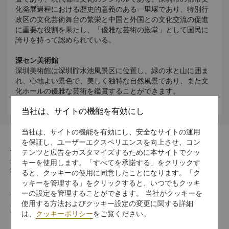
化発展過程における歴史的意義のある一里塚であり、特別行
政区の文化芸術舞台の繁栄と中国と外国との文化交流の促進
に重要な役割を果たし、「優雅な芸術の殿堂」として国民に
誇りを持って認められている。
深セン美術館
深圳美術館は深圳貯水池風景区に位置し、緑の水と山に囲ま
れ、心地よい景色で、美しく独特な自然風景であり、また文
化ホールの優雅な芸術を鑑賞することができます。
当社は、サイトの機能を有効にし
当社は、サイトの機能を有効にし、安全なサイトの運用
を保証し、ユーザーエクスペリエンスを向上させ、コン
住所
テンツと広告をカスタマイズするために本サイトでクッ
518001 1002 Jianshe Road, East Side Railway
キーを使用します。「すべてを承諾する」をクリックす
Station, Shenzhen
ると、クッキーの使用に同意したことになります。「ク
ッキーを管理する」をクリックすると、いつでもクッキ
ーの設定を管理することができます。 当社がクッキーを
電話番号
使用する方法およびクッキー設定の変更に関する詳細
(86 755) 8233 0888
は、
クッキーポリシー
をご覧ください。