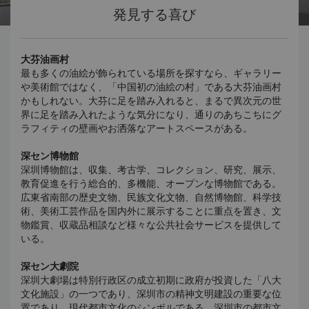
発見する喜び
大芬油画村
最も多くの油絵が飾られている場所を探すなら、ギャラリー
や美術館ではなく、「中国初の油絵の村」である大芬油画村
かもしれない。大芬に足を踏み入れると、まるで異次元の世
界に足を踏み入れたような気分になり、通りのあちこちにグ
ラフィティの壁画やお洒落なアートスペースがある。
深セン博物館
深圳博物館は、収集、考古学、コレクション、研究、展示、
教育促進を行う総合的、多機能、オープンな博物館である。
広東省南部の歴史文物、民族文化文物、自然博物館、科学技
術、美術工芸作品を国内外に展示することに重点を置き、文
物鑑賞、収蔵品相談など様々な公共社会サービスを提供して
いる。
深セン大劇院
深圳大劇場は特別行政区の成立初期に政府が投資した「八大
文化施設」の一つであり、深圳市の精神文明建設の重要な位
置であり、現代都市文化のシンボルである。深圳市の都市文