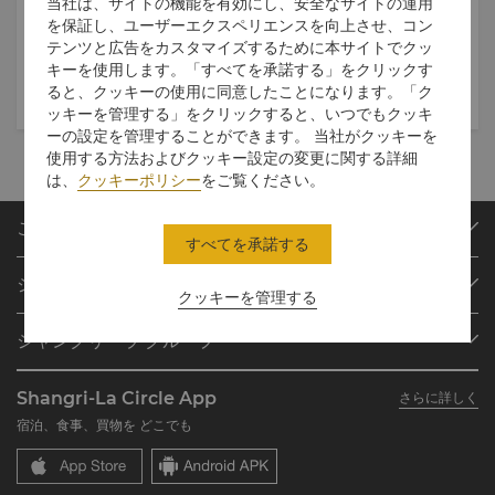
当社は、サイトの機能を有効にし、安全なサイトの運用
2026年06月05日
- 2026年08月
を保証し、ユーザーエクスペリエンスを向上させ、コン
31日
テンツと広告をカスタマイズするために本サイトでクッ
Seasonal Summer Menu at
A Vibrant Summer Seafood
Shang Garden
Feast
キーを使用します。「すべてを承諾する」をクリックす
USD 46
ると、クッキーの使用に同意したことになります。「ク
料金
より
ッキーを管理する」をクリックすると、いつでもクッキ
ーの設定を管理することができます。 当社がクッキーを
使用する方法およびクッキー設定の変更に関する詳細
は、
クッキーポリシー
をご覧ください。
ご予約
すべてを承諾する
目的地
シャングリ・ラ サークル
ご予約の検索
クッキーを管理する
プログラム概要
ミーティング＆イベント
シャングリ・ラ グループ
シャングリ・ラ サークルに入会
レストラン＆バー
シャングリ・ラ グループについて
私のアカウント
投資家の皆さま
Shangri-La Circle App
さらに詳しく
シャングリ・ラ ブランド
よくあるお問合せや質問
採用情報
宿泊、食事、買物を どこでも
シャングリ・ラ センター
SLCに関するお問い合わせ
企業の社会的責任
レジデンス
ニュース
お問い合わせ