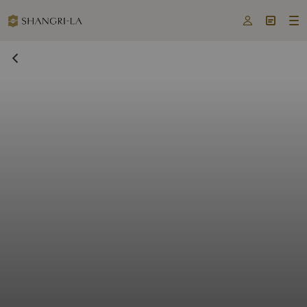


