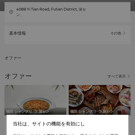
4088 Yi Tian Road, Futian District, 深セ
ン、
基本情報
その他
オファー
オファー
すべて表示
福田 シャングリ･ラ 深セン
福田 シャングリ･ラ 深セン
美食体験
祝祭イベント
美食体験
祝祭イベント
当社は、サイトの機能を有効にし
駐車場無料
グルメ体験
駐車場無料
ホテル限定