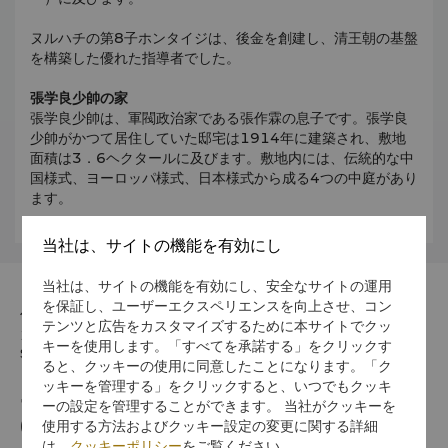
ヌルハチの第8子ホンタイジは、後金を創建し、清王朝の基盤
を構築した優れた指導者でした。
張学良少帥の家
張学良少帥は、軍閥政治家である張作霖の息子です。張学良
少帥がかつて居住していた邸宅は1914年に建築され、敷地
面積は3．6ヘクタールに及びます。敷地内には、伝統的な中
国様式、ヨーロッパ様式、日本様式から成る4つの中庭があり
ます。
当社は、サイトの機能を有効にし
当社は、サイトの機能を有効にし、安全なサイトの運用
を保証し、ユーザーエクスペリエンスを向上させ、コン
住所
テンツと広告をカスタマイズするために本サイトでクッ
110016 115, Qingnian Avenue, Shenhe District,
キーを使用します。「すべてを承諾する」をクリックす
Shenyang, Liaoning
ると、クッキーの使用に同意したことになります。「ク
ッキーを管理する」をクリックすると、いつでもクッキ
電話番号
ーの設定を管理することができます。 当社がクッキーを
使用する方法およびクッキー設定の変更に関する詳細
(86 24) 2436 6666
は、
クッキーポリシー
をご覧ください。