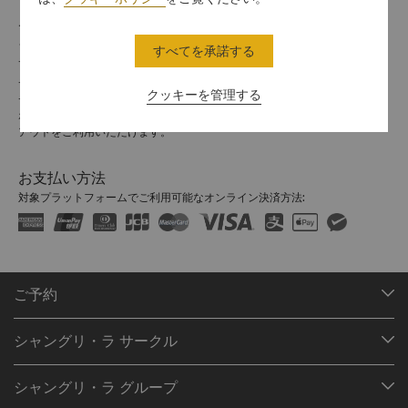
チェックイン / チェックアウト
シャングリ・ラでのご滞在をお楽しみください。
すべてを承諾する
チェックイン/アウトの時間は以下のとおりです。
チェックイン：14時
クッキーを管理する
チェックアウト：12時
ホライゾンクラブにご滞在のゲストの皆様は、18時までのレイトチェック
アウトをご利用いただけます。
お支払い方法
対象プラットフォームでご利用可能なオンライン決済方法:
ご予約
目的地
シャングリ・ラ サークル
ご予約の検索
プログラム概要
ミーティング＆イベント
シャングリ・ラ グループ
シャングリ・ラ サークルに入会
レストラン＆バー