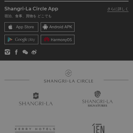
シャングリ・ラ グループについて
私のアカウント
投資家の皆さま
Shangri-La Circle App
さらに詳しく
シャングリ・ラ ブランド
よくあるお問合せや質問
採用情報
宿泊、食事、買物を どこでも
シャングリ・ラ センター
SLCに関するお問い合わせ
企業の社会的責任
レジデンス
ニュース
お問い合わせ