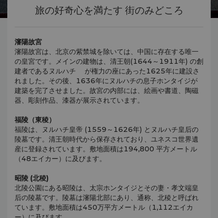
旅の好奇心を満たす 街のみどころ
瀋陽故宮
瀋陽故宮は、北京の紫禁城を除いては、中国に存在する唯一
の皇宮です。メインの建物は、清王朝(1644～1911年) の創
建者であるヌルハチ が権力の座にあった1625年に建設さ
れました。その後、1636年にヌルハチの息子ホンタイジが
建築を完了させました。故宮の内部には、絵画や書道、陶磁
器、彫刻作品、漆器が展示されています。
福陵（東稜）
福陵は、ヌルハチ皇帝 (1559～1626年) とヌルハチ皇后の
陵墓です。清王朝時代から保存されており、ユネスコ世界遺
産に登録されています。敷地面積は194,800 平方メートル
（48エイカー）に及びます。
昭陵 (北稜)
北陵公園にある昭陵は、太宗ホンタイジとその妻・孝文端皇
后の陵墓です。陵墓は瀋陽北部にあり、通称、北稜と呼ばれ
ています。敷地面積は450万平方メートル（1,112エイカ
ー）に及びます。