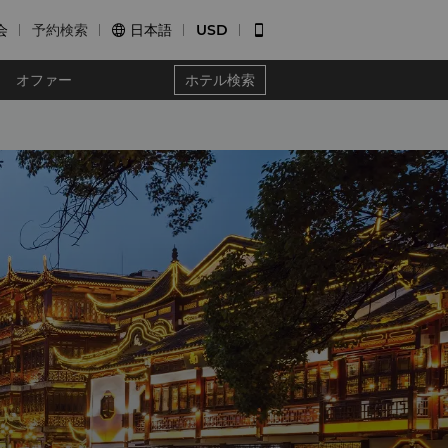
会
予約検索
日本語
USD


オファー
ホテル検索