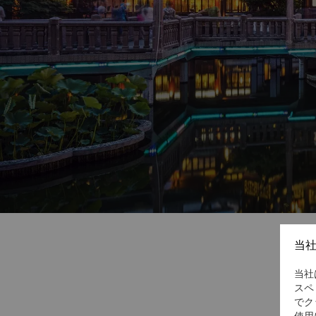
当
当社
スペ
でク