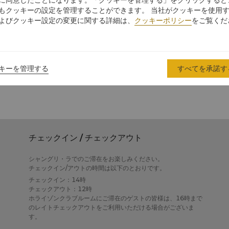
に同意したことになります。「クッキーを管理する」をクリックすると
もクッキーの設定を管理することができます。 当社がクッキーを使用
よびクッキー設定の変更に関する詳細は、
クッキーポリシー
をご覧くだ
あります。
を含む印象的な堂廊などさまざまな見所があります。
キーを管理する
すべてを承諾す
チェックイン / チェックアウト
シャングリ・ラでのご滞在をお楽しみください。
チェックイン/アウトの時間は以下のとおりです。
チェックイン：14時
チェックアウト：12時
ホライゾンクラブルームにご滞在のゲストの皆様は、16時まで
のレイトチェックアウトをご利用いただける場合がございま
す。