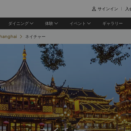
サインイン
入

ダイニング
体験
イベント
ギャラリー
Shanghai
ネイチャー