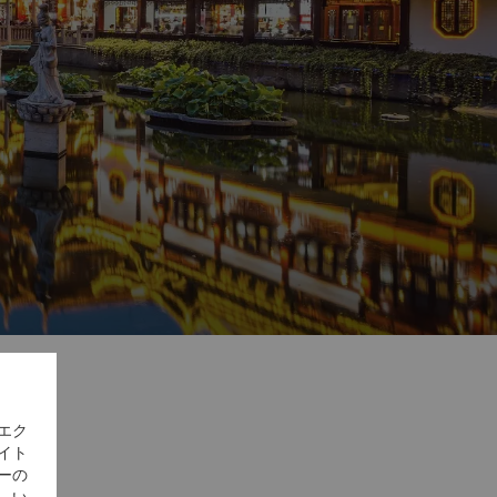
エク
イト
ーの