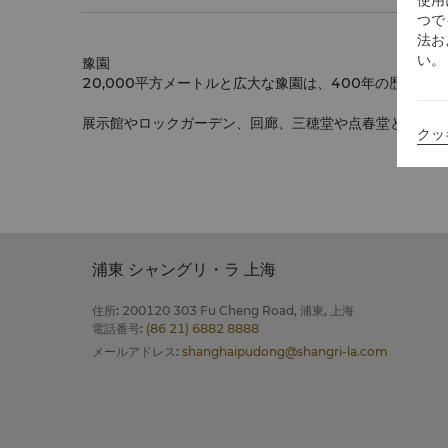
使用
つで
法お
い。
豫園
20,000平方メートルと広大な豫園は、400年の歴史が
展示館やロックガーデン、回廊、三穂堂や点春堂と玉華堂
クッ
浦東 シャングリ・ラ 上海
住所
:
200120 303 Fu Cheng Road, 浦東, 上海
電話番号
:
(86 21) 6882 8888
メールアドレス
:
shanghaipudong@shangri-la.com