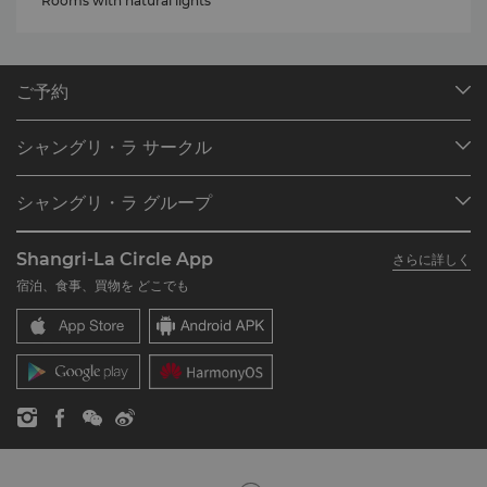
* Rooms with natural lights
ご予約
目的地
シャングリ・ラ サークル
ご予約の検索
プログラム概要
ミーティング＆イベント
シャングリ・ラ グループ
シャングリ・ラ サークルに入会
レストラン＆バー
シャングリ・ラ グループについて
私のアカウント
投資家の皆さま
Shangri-La Circle App
さらに詳しく
シャングリ・ラ ブランド
よくあるお問合せや質問
採用情報
宿泊、食事、買物を どこでも
シャングリ・ラ センター
SLCに関するお問い合わせ
企業の社会的責任
レジデンス
ニュース
お問い合わせ