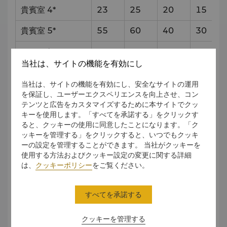
貴賓室 4*
23
25
20
15
貴賓室 5*
55
60
40
30
ファンクションル
120
100
60
60
ーム 1*
当社は、サイトの機能を有効にし
ファンクションル
当社は、サイトの機能を有効にし、安全なサイトの運用
115
100
60
60
ーム 2*
を保証し、ユーザーエクスペリエンスを向上させ、コン
テンツと広告をカスタマイズするために本サイトでクッ
ファンクションル
キーを使用します。「すべてを承諾する」をクリックす
115
100
60
60
ーム 3*
ると、クッキーの使用に同意したことになります。「ク
ッキーを管理する」をクリックすると、いつでもクッキ
ファンクションル
ーの設定を管理することができます。 当社がクッキーを
115
100
60
60
ーム 4*
使用する方法およびクッキー設定の変更に関する詳細
は、
クッキーポリシー
をご覧ください。
2階
すべてを承諾する
会場
クッキーを管理する
収容人数とスタイル
サイズ (m)