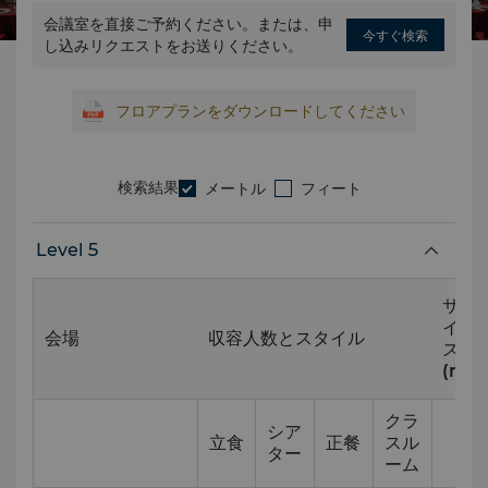
会議室を直接ご予約ください。または、申
今すぐ検索
し込みリクエストをお送りください。
フロアプランをダウンロードしてください
検索結果
メートル
フィート
Level 5
サ
イ
会場
収容人数とスタイル
ズ
(m)
クラ
シア
立食
正餐
スル
ター
ーム