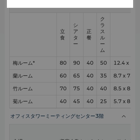
ク
シ
ラ
立
ア
正
ス
食
タ
餐
ル
ー
ー
ム
梅ルーム*
80
90
40
50
12.4
x
7.4
蘭ルーム
60
65
40
35
8.7
x
7.4
竹ルーム
70
75
40
40
8.5
x
8.8
菊ルーム
40
45
40
25
5.7
x
8
オフィスタワーミーティングセンター3階