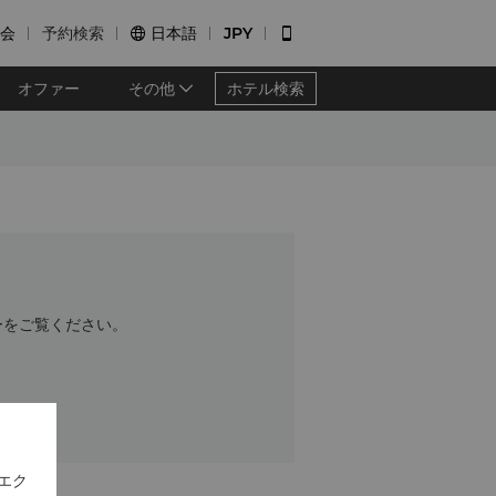
会
予約検索
日本語
JPY


オファー
その他
ホテル検索
ーをご覧ください。
エク