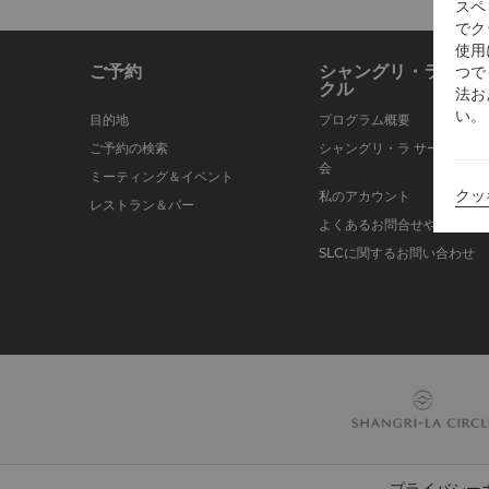
スペ
でク
使用
ご予約
シャングリ・ラ サー
つで
クル
法お
い。
目的地
プログラム概要
ご予約の検索
シャングリ・ラ サークルに
会
ミーティング＆イベント
クッ
私のアカウント
レストラン＆バー
よくあるお問合せや質問
SLCに関するお問い合わせ