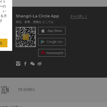
イト
ーの
、い
する方
Shangri-La Circle App
さらに詳しく
さ
宿泊、食事、買物を どこでも
る