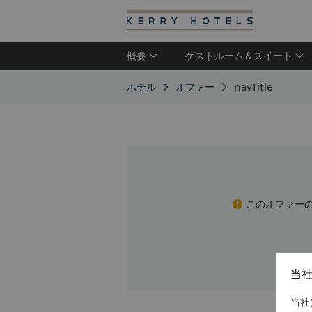
概要
ゲストルーム＆スイート
ホテル
オファー
navTitle
このオファー
当
当社