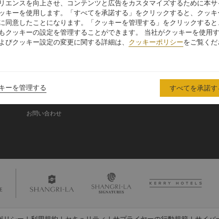
リエンスを向上させ、コンテンツと広告をカスタマイズするために本サ
ッキーを使用します。「すべてを承諾する」をクリックすると、クッキ
に同意したことになります。「クッキーを管理する」をクリックすると
シャングリ・ラ グル
もクッキーの設定を管理することができます。 当社がクッキーを使用
ープ
よびクッキー設定の変更に関する詳細は、
クッキーポリシー
をご覧くだ
シャングリ・ラ グループにつ
投資家の皆さま
いて
入
採用情報
シャングリ・ラ ブランド
企業の社会的責任
キーを管理する
すべてを承諾す
シャングリ・ラ センター
ニュース
レジデンス
お問い合わせ