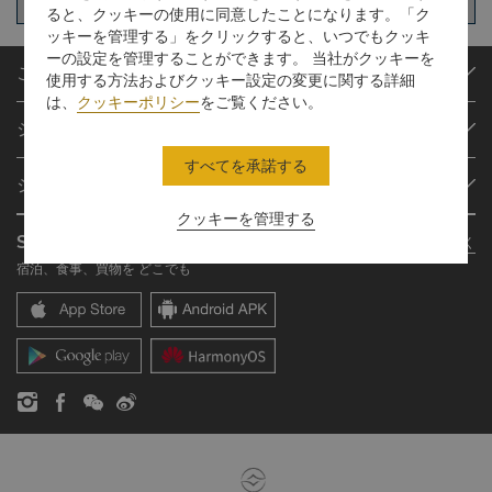
ると、クッキーの使用に同意したことになります。「ク
ッキーを管理する」をクリックすると、いつでもクッキ
ーの設定を管理することができます。 当社がクッキーを
ご予約
使用する方法およびクッキー設定の変更に関する詳細
は、
クッキーポリシー
をご覧ください。
目的地
シャングリ・ラ サークル
ご予約の検索
すべてを承諾する
プログラム概要
ミーティング＆イベント
シャングリ・ラ グループ
シャングリ・ラ サークルに入会
レストラン＆バー
クッキーを管理する
シャングリ・ラ グループについて
私のアカウント
投資家の皆さま
Shangri-La Circle App
さらに詳しく
シャングリ・ラ ブランド
よくあるお問合せや質問
採用情報
宿泊、食事、買物を どこでも
シャングリ・ラ センター
SLCに関するお問い合わせ
企業の社会的責任
レジデンス
ニュース
お問い合わせ