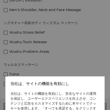
DE-OX C Evolution
Men's Shoulder, Neck and Face Massage
シグネチャー武術ボディ ウィズダム マッサージ
Wushu Stress Relief
Wushu Toxin Release
Wushu Problem Areas
ウェルネスマッサージ
Tuina
当社は、サイトの機能を有効にし
Reflexology
当社は、サイトの機能を有効にし、安全なサイトの運用
を保証し、ユーザーエクスペリエンスを向上させ、コン
テンツと広告をカスタマイズするために本サイトでクッ
キーを使用します。「すべてを承諾する」をクリックす
ゲスト情報