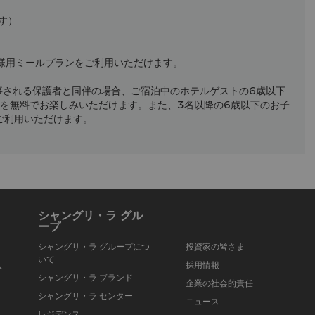
す）
様用ミールプランをご利用いただけます。
事される保護者と同伴の場合、ご宿泊中のホテルゲストの6歳以下
を無料でお楽しみいただけます。また、3名以降の6歳以下のお子
ご利用いただけます。
シャングリ・ラ グル
ープ
シャングリ・ラ グループにつ
投資家の皆さま
いて
入
採用情報
シャングリ・ラ ブランド
企業の社会的責任
シャングリ・ラ センター
ニュース
レジデンス