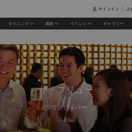
サインイン
入

ダイニング
体験
イベント
ギャラリー
ザ・ブリュー
ラウンジ＆バー