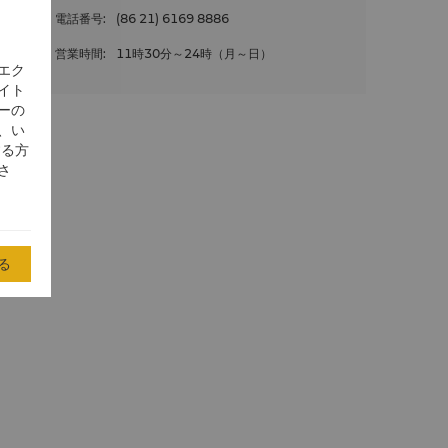
電話番号
:
(86 21) 6169 8886
営業時間
:
11時30分～24時（月～日）
エク
イト
ーの
、い
する方
さ
る