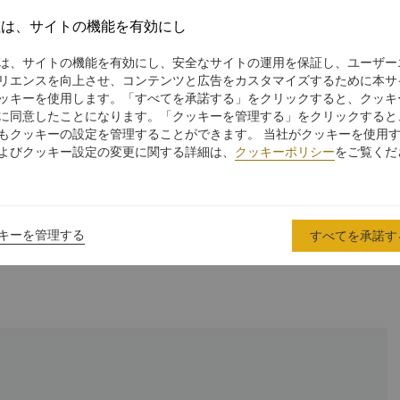
music entertainment and seating for 195 people,
including an outdoor patio. Beer connoisseurs or
社は、サイトの機能を有効にし
novices may enjoy lunch at The BREW or unwind after
a hard day’s work, listening to live music
は、サイトの機能を有効にし、安全なサイトの運用を保証し、ユーザー
entertainment, watching sports television broadcasts,
リエンスを向上させ、コンテンツと広告をカスタマイズするために本サ
or simply relax on the patio, taking in views of Century
ッキーを使用します。「すべてを承諾する」をクリックすると、クッキ
Park. For handcrafted beers, four classic BREW craft
に同意したことになります。「クッキーを管理する」をクリックすると
beers with one cider represent the spirit of this craft
もクッキーの設定を管理することができます。 当社がクッキーを使用
beer bar. On the top of these beer selections, The
よびクッキー設定の変更に関する詳細は、
クッキーポリシー
をご覧くだ
BREW’s brew master, also creates his curated recipe
続きを読む
for brewing ‘Brewmaster’ beer selections rotated
frequently as the season changes.
キーを管理する
すべてを承諾す