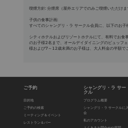
喫煙方針
:
分煙席（屋外エリアでのみご喫煙いただけま
子供の食事計画
:
すべてのシャングリ・ラ サークル会員に、以下のお子
シティホテルおよびリゾートホテルにて、有料でお食
のお子様2名まで、オールデイダイニングのビュッフェ
様および7～12歳未満のお子様は、大人料金の半額で
ご予約
シャングリ・ラ サー
クル
目的地
プログラム概要
ご予約の検索
シャングリ・ラ サークルに
会
ミーティング＆イベント
私のアカウント
レストラン＆バー
よくあるお問合せや質問