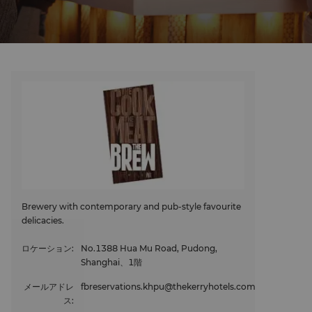
Brewery with contemporary and pub-style favourite
delicacies.
ロケーション
:
No.1388 Hua Mu Road, Pudong,
Shanghai、1階
メールアドレ
fbreservations.khpu@thekerryhotels.com
ス
: