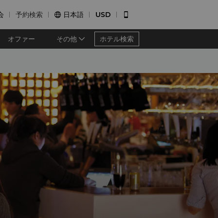
会
予約検索
日本語
USD


オファー
その他
ホテル検索