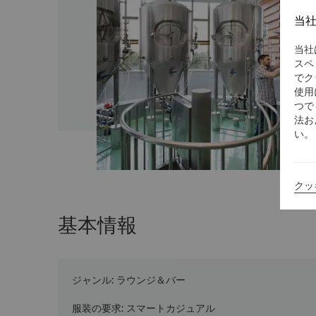
当
当社
スペ
でク
使用
つで
法お
い。
クッ
基本情報
ジャンル
:
ラウンジ＆バー
服装の要求
:
スマートカジュアル