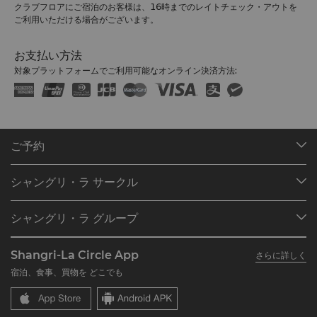
クラブフロアにご宿泊のお客様は、16時までのレイトチェック・アウトを
ご利用いただける場合がございます。
お支払い方法
対象プラットフォームでご利用可能なオンライン決済方法:
ご予約
目的地
シャングリ・ラ サークル
ご予約の検索
プログラム概要
ミーティング＆イベント
シャングリ・ラ グループ
シャングリ・ラ サークルに入会
レストラン＆バー
シャングリ・ラ グループについて
私のアカウント
投資家の皆さま
Shangri-La Circle App
さらに詳しく
シャングリ・ラ ブランド
よくあるお問合せや質問
採用情報
宿泊、食事、買物を どこでも
シャングリ・ラ センター
SLCに関するお問い合わせ
企業の社会的責任
レジデンス
ニュース
お問い合わせ