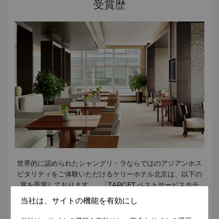
受賞歴
ツ/アドベンチャーゾーン/スパ サービス スイートでのバトラ
ーサービス 靴磨きサービス ご到着時のウェルカムミニバー
エクスプレス チェックイン/チェックアウト ペーパーレス チ
ェックイン/チェックアウト ITバトラーサービス クリーニン
グ 写真現像サービス 郵便・宅配便サービス 交通&トラベル
ホテル・空港間の送迎 レンタカー タクシー・リムジンサービ
ス ショップ シガーショップ フラワーショップ 両替カウンタ
ー ギフトショップ ケリーパークサイドショッピングモール
飲食 ルームサービス（24時間） レストラン2軒、バー2軒 ブ
ロッサムズ デリ ペーストリーショップ カプチーノバー ビジ
ネスセンター ビジネスセンターとオフィススイートでは、最
新設備と24時間対応のサービスをご提供しております。各種
設備と下記のプロフェッショナルサービスをご利用いただけ
るオフィス16室とミーティングルーム4室をご用意しており
ます。 施設 ブロードバンドインターネット接続 国際電話/ビ
世界的に認められたシャングリ・ラならではのアジアンホス
デオ会議設備 ミーティングルーム/ボードルーム オフィス機
ピタリティをご体験いただけるケリーホテル北京は、以下の
器レンタル サービス ファイリングサービス 名刺印刷 宅配便
賞を受賞しております。 「TARGET ベストサービスホテ
サービス ファックス/コピーサービス プリンター/レーザープ
ル」、ターゲットによる 「年度の家族向けホテル」、2024
リント/スキャンサービス 秘書サービス 翻訳/通訳サービス 設
当社は、サイトの機能を有効にし
年の目的地旅行ガイドによる 「優秀な目的地ホテル賞」、上
備 オーディオビジュアル機器 液晶プロジェクター、オーバ
海ファミリー（ラグジュアリーライビング）による 「最高の