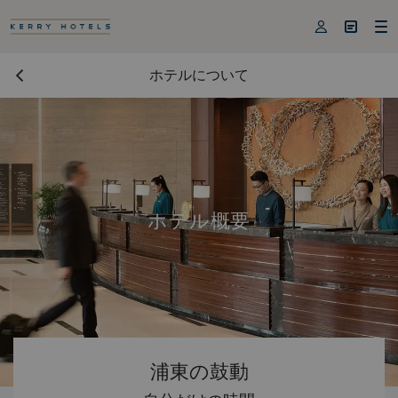



ホテルについて
ホテル概要
浦東の鼓動