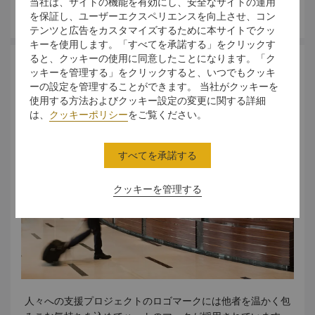
当社は、サイトの機能を有効にし、安全なサイトの運用
ーヘッドプロジェクター、スライドプロジェクター 携帯電話
さらに詳しく
都市リゾート」、ワールドダイアリーによる 「2024 年旅行
を保証し、ユーザーエクスペリエンスを向上させ、コン
PC一式
者の選び賞」、トリップアドバイザーによる 「年度のレジャ
テンツと広告をカスタマイズするために本サイトでクッ
ーホテル」、レッツトラベルによる 「2024 年第 17 回中国
キーを使用します。「すべてを承諾する」をクリックす
ると、クッキーの使用に同意したことになります。「ク
ベストホテル賞 - 最高の親子ホテル」、中国ベストホテル賞
持続可能な開発
ッキーを管理する」をクリックすると、いつでもクッキ
による 「2024 年都市旅行賞 - 年度のレジャーホテル賞」、
ーの設定を管理することができます。 当社がクッキーを
トラベルシティによる 「2024 年第 16 回都市旅行者賞 - 最
使用する方法およびクッキー設定の変更に関する詳細
高の家族向けホテル」、シティトラベラーによる 「2024 年
は、
クッキーポリシー
をご覧ください。
の都市ホテル」、プラチナツーリストによる 「2024 年最高
の旅行 & ホテル賞 - 最高の都市ホテル」、U ライフによる
「2024 年楽しい旅行賞 - 最高の都市ホテル」、エンジョイ
すべてを承諾する
アブルトラベルによる 「社会的責任 - 家族向けホテル」、U
グリーンによる 「618 華東地域デジタルマーケティング卓越
クッキーを管理する
賞」 「最高の MICE ホテル」、ヴォヤージュによる 「年度の
最高の MICE ホテル」、MICE トレンドによる 「2024 年柚
子ウエディング賞 - 年度人気のウエディングホテル」、柚子
による 「年度の最高のウエディングホテル」、ホテルディス
カバリーによる 「年度の最も人気のあるビュッフェ - ザ・ク
ック」、新民による 「中国フィーストレストラン - 最高の西
洋料理店」、2024 年中国フィーストレストラン賞による
人々への支援プロジェクトのロゴマークには他者を温かく包
「ミシュラン選定レストラン」、ミシュランガイドによる