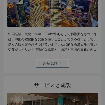
ます。
中国経済、文化、科学、工学の中心として影響力をもつ上海
は、中国の躍動的な発展を感じることができる都市として、
多くの観光客を惹きつけています。近代的な高層ビルと古い
街並がつくりだす印象的な風景と、西洋と中国の文化が融合
した上海独自の文化が訪れる人々の心を魅了します。浦東ケ
リーホテル上海は、上海の活気をご体験いただける浦東の新
さらに詳しく
エリアの中心に位置しております。インナーサークルに掲載
されているデスティネーションインフォメーションは
こちら
からご覧いただけます。
サービスと施設