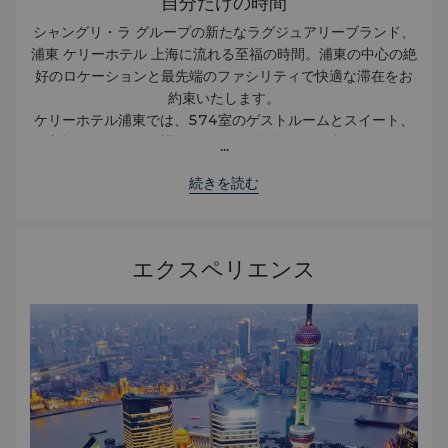
自分だけの時間
シャングリ・ラ グループの新たなラグジュアリーブランド、
浦東 ケリーホテル 上海に流れる至福の時間。浦東の中心の絶
好のロケーションと最先端のファシリティで快適な滞在をお
約束いたします。
ケリーホテル浦東では、574室のゲストルームとスイート、
最新設備を整えた会議、バンケット施設をご用意しておりま
...
す。リフレッシュには、スポーツ・レクリエーション施設に
続きを読む
て、多彩なアクティビティとスパをお楽しみいただけます。
グルメなお客様には、3つのレストランで有名シェフによる洗
練された料理をお楽しみいただけます。ブリュワリーでは、
他では味わうことのできない自家製ビールをご堪能いただけ
エクスペリエンス
ます。当ホテルに隣接するケリーパークサイドにケリーレジ
デンス がございます。広々とした空間と洗練されたサービス
で快適なご滞在をご提供いたします。 当ホテルへは、地下鉄
や浦東国際空港に通じるリニアモーターカー（上海磁浮列
車）をご利用いただけます。上海万博施設、広大な世紀公園
やケリーパークサイドのショッピングモールやビジネスタワ
ーへのアクセスにも至便なロケーションを誇ります。浦東 ケ
リーホテル 上海へようこそすべてを満たす場所がここにあり