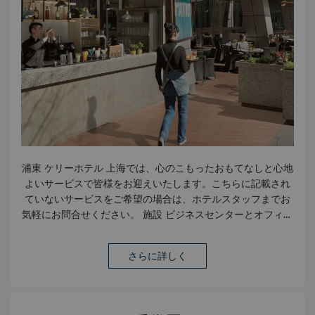
浦東 ケリーホテル 上海では、心のこもったおもてなしと心地
よいサービスで皆様をお迎えいたします。こちらに記載され
ていないサービスをご希望の場合は、ホテルスタッフまでお
気軽にお問合せください。 施設 ビジネスセンターとオフィス
スイート（24時間） 会議設備（市内最大のピラーレスボール
ルーム、ポートフォリオ会議、カンファレンススペース） バ
さらに詳しく
リアフリー施設 ビューティーサロン インターネットWi-Fi 接
続 ホスピタリティラウンジ インターネットセンター 禁煙ル
ーム 有料駐車場（1時間あたり12元） フロントのセーフティ
ボックス 公共エリアでの無線インターネット ケリースポー