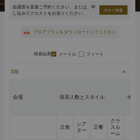
会議室を直接ご予約ください。または、申
今すぐ検索
し込みリクエストをお送りください。
フロアプランをダウンロードしてください
検索結果
メートル
フィート
3階
会場
収容人数とスタイル
サイズ
クラ
シア
立食
正餐
スル
ター
ーム