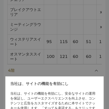
ブレイクアウトエ
x
リア
ミーティングラウ
x
ンジ
ウィステリアスイ
95
115
60
51
12.5
ート
オスマンタススイ
100
121
60
60
11.3
ート
4階
当社は、サイトの機能を有効にし
収容人数とスタイ
会場
サイズ (m)
ル
当社は、サイトの機能を有効にし、安全なサイトの運用
を保証し、ユーザーエクスペリエンスを向上させ、コン
テンツと広告をカスタマイズするために本サイトでクッ
キーを使用します。「すべてを承諾する」をクリックす
ク