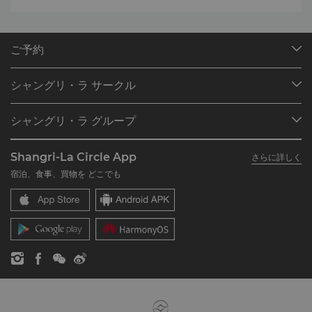
ご予約
目的地
シャングリ・ラ サークル
ご予約の検索
プログラム概要
ミーティング＆イベント
シャングリ・ラ グループ
シャングリ・ラ サークルに入会
レストラン＆バー
シャングリ・ラ グループについて
私のアカウント
投資家の皆さま
Shangri-La Circle App
さらに詳しく
シャングリ・ラ ブランド
よくあるお問合せや質問
採用情報
宿泊、食事、買物を どこでも
シャングリ・ラ センター
SLCに関するお問い合わせ
企業の社会的責任
レジデンス
ニュース
お問い合わせ