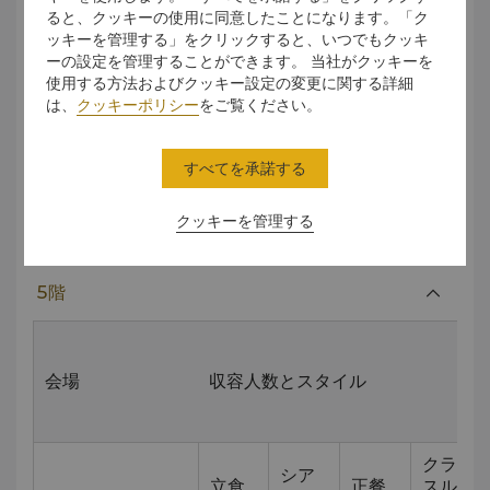
ると、クッキーの使用に同意したことになります。「ク
シ
ラ
ッキーを管理する」をクリックすると、いつでもクッキ
立
ア
正
ス
ーの設定を管理することができます。 当社がクッキーを
食
タ
餐
ル
使用する方法およびクッキー設定の変更に関する詳細
ー
ー
は、
クッキーポリシー
をご覧ください。
ム
ライフスタイルス
50
30
25.5
x
10.7
すべてを承諾する
イート
ライフスタイルス
クッキーを管理する
65
40
12.5
x
15
イートガーデン
5階
会場
収容人数とスタイル
クラ
シア
立食
正餐
スル