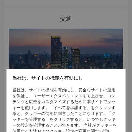
なっています。日没後は、塔に特別な照明があてられ、現代
さと伝統が融合された別の顔の塔を見ることができます。
豫園の隣では、バザーが開催され、お土産品の買い物や地元
交通
の料理を楽しむことができます。また、中国の近代以前の通
商の中心地として知られている豫園老街や城隍廟が近辺にあ
ります。
当社は、サイトの機能を有効にし
当社は、サイトの機能を有効にし、安全なサイトの運用
を保証し、ユーザーエクスペリエンスを向上させ、コン
テンツと広告をカスタマイズするために本サイトでクッ
キーを使用します。「すべてを承諾する」をクリックす
ると、クッキーの使用に同意したことになります。「ク
お出かけの際にはプライベートカーやタクシーの手配、最寄
ッキーを管理する」をクリックすると、いつでもクッキ
りの地下鉄駅までの行き方の説明など、お客様が快適かつ時
ーの設定を管理することができます。 当社がクッキーを
間通りに目的地に到着いただけますよう、ホテルスタッフが
使用する方法およびクッキー設定の変更に関する詳細
お手伝いいたします。