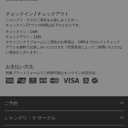
約100店舗の仕立屋があり、買い物客であふれているため、
ゆったりとした気分でショッピングを楽しむことは難しいよ
うです。
チェックイン / チェックアウト
シャングリ・ラでのご滞在をお楽しみください。
チェックイン/アウトの時間は以下のとおりです。
チェックイン：14時
チェックアウト：12時
ホライゾンクラブルームにご滞在のお客様は、16時までのレイトチェック
アウトを無料でお楽しみいただけます（空室状況によってご利用いただけな
い場合がございます）。
お支払い方法
対象プラットフォームでご利用可能なオンライン決済方法:
ご予約
目的地
シャングリ・ラ サークル
ご予約の検索
プログラム概要
ミーティング＆イベント