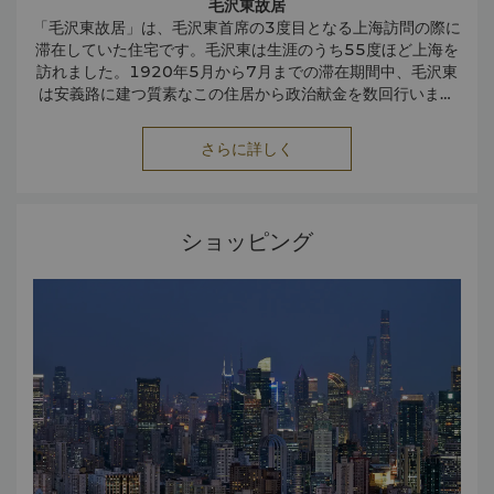
毛沢東故居
「毛沢東故居」は、毛沢東首席の3度目となる上海訪問の際に
滞在していた住宅です。毛沢東は生涯のうち55度ほど上海を
訪れました。1920年5月から7月までの滞在期間中、毛沢東
は安義路に建つ質素なこの住居から政治献金を数回行いまし
た。湖南省自治運動で不可欠な役割を果たしただけでなく、
のちに共産党の指導者となった毛沢東はこの住居で紙に筆を
静安彫塑公園
さらに詳しく
走らせました。紅色旅遊の公式ウェブサイトに現在記載され
静安彫塑公園は、上海の繁華街にある総面積66,000平方メ
ているように、「毛沢東故居」は中国政府によって保護され
ートルの広大な公園で、彫塑作品が野外展示されています。
ています。静安ケリーセンターの一部であり、現在、改修工
都心のオアシスとして緑溢れる美しい環境を維持するため、
事が実施中で、工事完了後は博物館として利用される予定で
展示作品のほとんどは彫刻作品や造園です。静安彫塑公園
ショッピング
は、上海の居住者や訪問者のための文化・娯楽の場となって
す。
います。