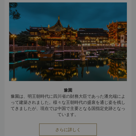
豫園
豫園は、明王朝時代に四川省の財務大臣であった潘允端によ
って建築されました。様々な王朝時代の盛衰を通じ姿を残し
てきましたが、現在では中国で主要となる国指定史跡となっ
ています。
敷地面積5エイカーに広がる豫園は、明王朝時代や清王朝時代
の壮大な建築様式の影響を受けています。
さらに詳しく
塔の複雑なデザインや外観が豫園の湖を背景にアクセントと