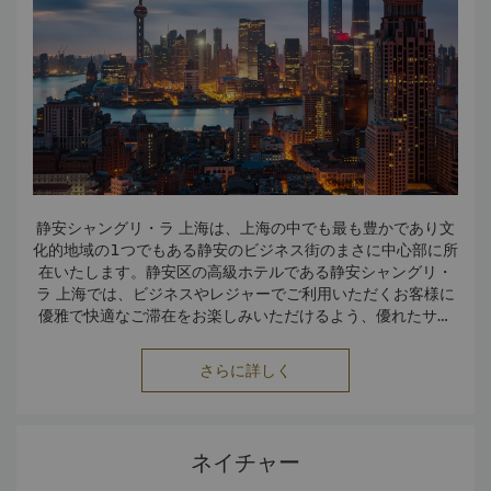
のさえずりを聞きに、公園によく足を運んでいます。
上海展覧センター
上海展覧センターは、1950年代と60年代の中ソ友好同盟の
歴史的シンボルです。ソビエトネオクラシック様式に影響を
受けています。中華人民共和国は、スターリン時代のソビエ
ト連邦から経済的・技術的援助を受け、この展覧センターが
竣工されました。
静安シャングリ・ラ 上海は、上海の中でも最も豊かであり文
化的地域の1つでもある静安のビジネス街のまさに中心部に所
在いたします。静安区の高級ホテルである静安シャングリ・
ラ 上海では、ビジネスやレジャーでご利用いただくお客様に
優雅で快適なご滞在をお楽しみいただけるよう、優れたサー
ビスや設備をご用意しております。
さらに詳しく
ネイチャー