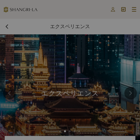



エクスペリエンス
エクスペリエンス