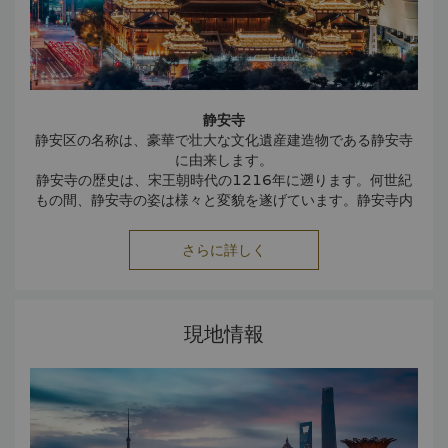
静安寺
静安区の名称は、豪華で壮大な文化遺産建造物である静安寺
に由来します。
静安寺の歴史は、宋王朝時代の1216年に遡ります。何世紀
もの間、静安寺の姿は様々と変貌を遂げています。静安寺内
には、中国で最大となるヒスイ製の玉仏や明王朝時代の銅製
の鐘があります。
さらに詳しく
1921年には寺が拡張され、仏殿の東のスペースに三聖殿が
建設されました。文化大革命の間には、寺は改築されてプラ
スチックの工場となり、仏殿は火事となり焼失しました。
1983年に、百万ドルの総改築工事費用を掛け、静安寺が再
現地情報
建されました。
静安公園
上海の中心部にある静安公園は、1954年に造られました。
噴水や緑、花に包まれるこの公園では、上海に住む年配の
人々がエクササイズのために毎朝太極拳を行っている様子を
目にすることができます。また、鳥が好きな居住者たちも鳥