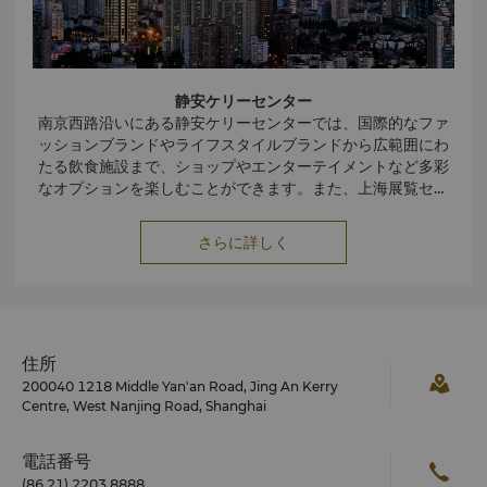
静安ケリーセンター
南京西路沿いにある静安ケリーセンターでは、国際的なファ
ッションブランドやライフスタイルブランドから広範囲にわ
たる飲食施設まで、ショップやエンターテイメントなど多彩
なオプションを楽しむことができます。また、上海展覧セン
ターでは、ライブパフォーマンスやファッションショー、モ
南京路步行街店
南京路の東端には、店舗や商店街が立ち並ぶ歩行者専用通路
ーターショー、フェスティバルなどが開催されています。
さらに詳しく
があります。ここでは、地元の居住者や観光客が商品の値段
の交渉しながら買い物を楽しんでいます。静安寺から人民広
場まで約6キロに延びるショッピングエリアへは、地下鉄2号
線沿いの計4ヶ所の地下鉄駅からアクセスできます。
南外灘軽紡面料市場
住所
ファッションや織物、絹製品が大好きな方は、南外灘軽紡面
200040 1218 Middle Yan'an Road, Jing An Kerry
料市場は必見の場です。長衫（伝統的なチャイナドレス）は
Centre, West Nanjing Road, Shanghai
USD 20 程度で販売されています。また、スーツのテーラー
メードは約2日間程度で仕上がります。 カフスボタンはペア
電話番号
でUSD 1 ～で購入することができます。ただし、3フロアに
(86 21) 2203 8888