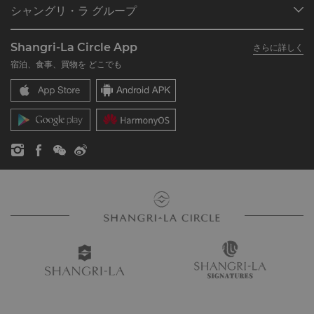
シャングリ・ラ グループ
シャングリ・ラ サークルに入会
レストラン＆バー
シャングリ・ラ グループについて
私のアカウント
投資家の皆さま
Shangri-La Circle App
さらに詳しく
シャングリ・ラ ブランド
よくあるお問合せや質問
採用情報
宿泊、食事、買物を どこでも
シャングリ・ラ センター
SLCに関するお問い合わせ
企業の社会的責任
レジデンス
ニュース
お問い合わせ