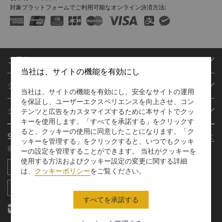
対象プラットフォームでご利用可能なオンライン決済方法:
ご予約
当社は、サイトの機能を有効にし
目的地
シャングリ・ラ サークル
ご予約の検索
当社は、サイトの機能を有効にし、安全なサイトの運用
を保証し、ユーザーエクスペリエンスを向上させ、コン
プログラム概要
ミーティング＆イベント
シャングリ・ラ グループ
テンツと広告をカスタマイズするために本サイトでクッ
シャングリ・ラ サークルに入会
レストラン＆バー
キーを使用します。「すべてを承諾する」をクリックす
シャングリ・ラ グループについて
私のアカウント
投資家の皆さま
ると、クッキーの使用に同意したことになります。「ク
Shangri-La Circle App
さらに詳しく
ッキーを管理する」をクリックすると、いつでもクッキ
シャングリ・ラ ブランド
よくあるお問合せや質問
採用情報
宿泊、食事、買物を どこでも
ーの設定を管理することができます。 当社がクッキーを
シャングリ・ラ センター
SLCに関するお問い合わせ
企業の社会的責任
使用する方法およびクッキー設定の変更に関する詳細
レジデンス
ニュース
は、
クッキーポリシー
をご覧ください。
お問い合わせ
すべてを承諾する