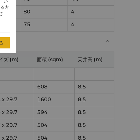
、い
する方
80
4
さ
75
4
る
イズ (m)
面積 (sqm)
天井高 (m)
608
8.5
4
x
29.7
1600
8.5
0
x
29.7
594
8.5
7
x
29.7
504
8.5
7
x
29.7
504
8.5