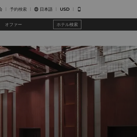
会
予約検索
日本語
USD


オファー
ホテル検索