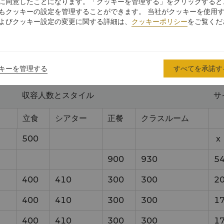
に同意したことになります。「クッキーを管理する」をクリックすると
もクッキーの設定を管理することができます。 当社がクッキーを使用
40
20
30
8
x
10
よびクッキー設定の変更に関する詳細は、
クッキーポリシー
をご覧くだ
40
20
30
8.5
x
8.8
キーを管理する
すべてを承諾す
収容人数とスタイル
サ
立食
シアター
正餐
クラスルーム
500
x
900
930
5
400
410
300
300
2
400
410
300
300
1
400
410
300
300
1