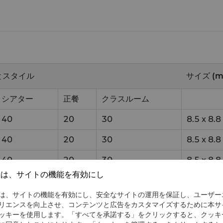
とスタイル
サイズ (m
シアター
正餐
クラスルーム
40
20
30
8.5
x
8.8
40
20
30
8.5
x
8.8
40
20
30
8.5
x
8.8
社は、サイトの機能を有効にし
40
20
30
8.5
x
8.8
は、サイトの機能を有効にし、安全なサイトの運用を保証し、ユーザー
40
20
30
9
x
8
リエンスを向上させ、コンテンツと広告をカスタマイズするために本サ
ッキーを使用します。「すべてを承諾する」をクリックすると、クッキ
40
20
30
8.5
x
8.8