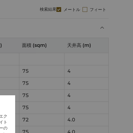
検索結果
メートル
フィート
)
面積 (sqm)
天井高 (m)
75
4
75
4
75
4
75
4
エク
72
4.0
イト
ーの
75
4.0