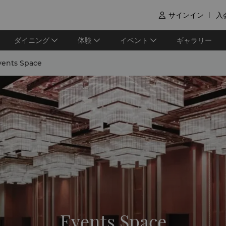
サインイン
入

ダイニング
体験
イベント
ギャラリー
vents Space
Events Space