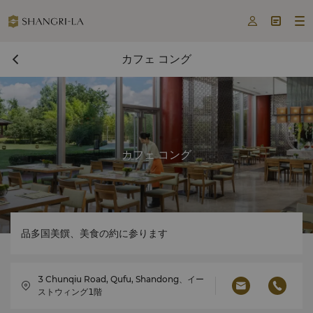



カフェ コング
カフェ コング
品多国美饌、美食の約に参ります
3 Chunqiu Road, Qufu, Shandong、イー
ストウィング1階