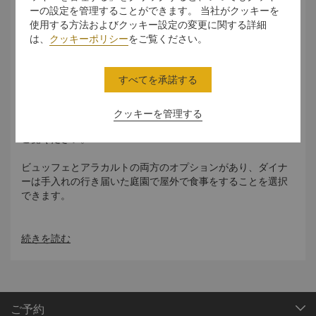
ーの設定を管理することができます。 当社がクッキーを
使用する方法およびクッキー設定の変更に関する詳細
は、
クッキーポリシー
をご覧ください。
美食の旅に出る
すべてを承諾する
ライブ クッキング ステーションのシェフが料理の腕前を披露
し、ダイナミックな終日営業のダイニング レストラン Café
クッキーを管理する
Kong で美味しいアジア料理と西洋料理を作り上げる様子を
ご覧ください。
ビュッフェとアラカルトの両方のオプションがあり、ダイナ
ーは手入れの行き届いた庭園で屋外で食事をすることを選択
できます。
朝食:149元/位です
続きを読む
昼食と夕食:278元/位です。
価格は季節/テーマ別イベントに左右されます
ご予約