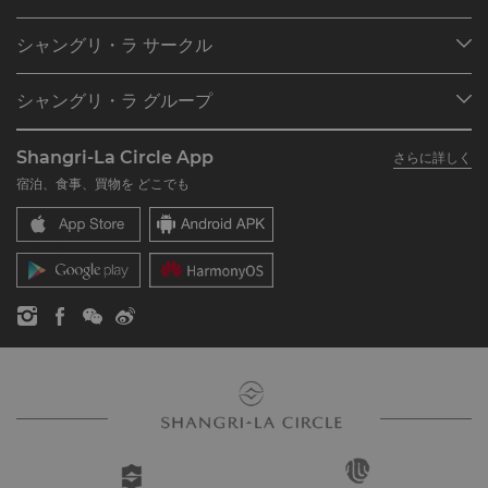
目的地
シャングリ・ラ サークル
ご予約の検索
プログラム概要
ミーティング＆イベント
シャングリ・ラ グループ
シャングリ・ラ サークルに入会
レストラン＆バー
シャングリ・ラ グループについて
私のアカウント
投資家の皆さま
Shangri-La Circle App
さらに詳しく
シャングリ・ラ ブランド
よくあるお問合せや質問
採用情報
宿泊、食事、買物を どこでも
シャングリ・ラ センター
SLCに関するお問い合わせ
企業の社会的責任
レジデンス
ニュース
お問い合わせ