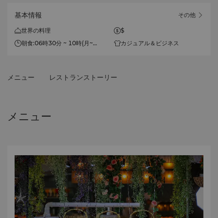
基本情報
その他
世界の料理
$
朝食:06時30分 ~ 10時(月~
カジュアル＆ビジネス
日)。
ランチ:11時30分 ~ 14時(土~
日)。
メニュー
レストランストーリー
夕食:17時30分-21時(水~日)。
メニュー