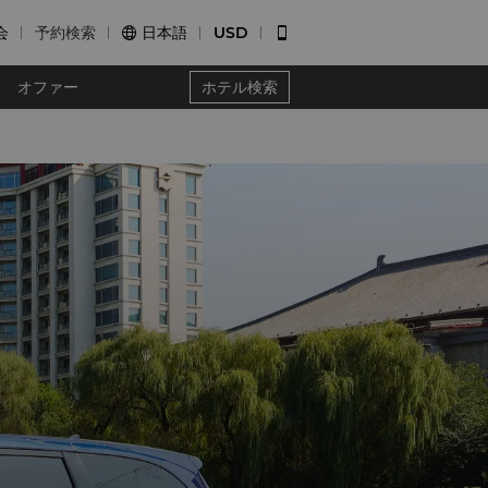
会
予約検索
日本語
USD


オファー
ホテル検索