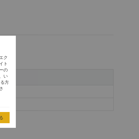
エク
イト
ーの
、い
する方
さ
る