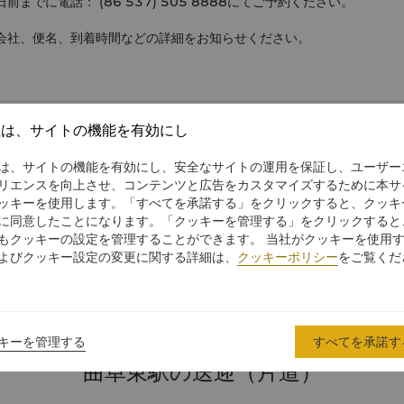
でに電話： (86 537) 505 8888にてご予約ください。
会社、便名、到着時間などの詳細をお知らせください。
社は、サイトの機能を有効にし
済寧大安空港送迎サービス（片道）
は、サイトの機能を有効にし、安全なサイトの運用を保証し、ユーザー
リエンスを向上させ、コンテンツと広告をカスタマイズするために本サ
ッキーを使用します。「すべてを承諾する」をクリックすると、クッキ
に同意したことになります。「クッキーを管理する」をクリックすると
料金
もクッキーの設定を管理することができます。 当社がクッキーを使用
よびクッキー設定の変更に関する詳細は、
クッキーポリシー
をご覧くだ
CNY320
CNY460
キーを管理する
すべてを承諾す
曲阜東駅の送迎（片道）