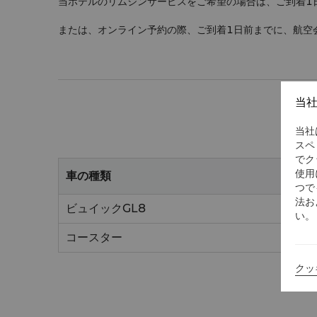
当ホテルのリムジンサービスをご希望の場合は、ご到着1日前ま
または、オンライン予約の際、ご到着1日前までに、航空
当
当社
スペ
でク
使用
車の種類
つで
法お
ビュイックGL8
い。
コースター
クッ