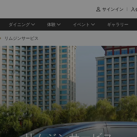
サインイン
入

ダイニング
体験
イベント
ギャラリー
リムジンサービス