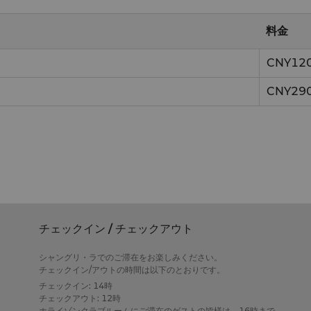
料金
CNY12
CNY29
チェックイン / チェックアウト
シャングリ・ラでのご滞在をお楽しみください。
チェックイン/アウトの時間は以下のとおりです。
チェックイン: 14時
チェックアウト: 12時
ホライゾンクラブルームにご滞在のゲストの皆様は、16時まで