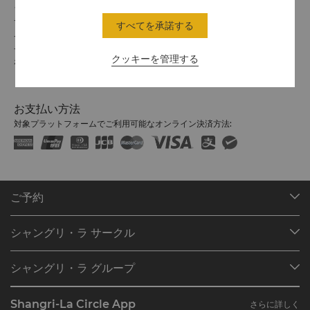
ちの学びと成長を力強く支援してまいります。
シャングリ・ラでのご滞在をお楽しみください。
チェックイン/アウトの時間は以下のとおりです。
すべてを承諾する
チェックイン: 14時
チェックアウト: 12時
クッキーを管理する
ホライゾンクラブルームにご滞在のゲストの皆様は、16時までのレイトチ
ェックアウトをご利用いただけます。
お支払い方法
対象プラットフォームでご利用可能なオンライン決済方法:
ご予約
目的地
シャングリ・ラ サークル
ご予約の検索
プログラム概要
ミーティング＆イベント
シャングリ・ラ グループ
シャングリ・ラ サークルに入会
レストラン＆バー
シャングリ・ラ グループについて
私のアカウント
投資家の皆さま
Shangri-La Circle App
さらに詳しく
シャングリ・ラ ブランド