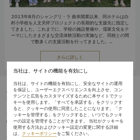
2013年8月のシャングリ・ラ 曲阜開業以来、同ホテルは白
村小学校を人文关怀プロジェクトの長期的な支援先に指定し
てきました。これまでに、学校の施設整備や、儒家文化をテ
ーマにしたさまざまな交流体験活動の実施など、同校との間
で数多くの支援活動を行ってきました。
2025年9月、農村学校の再編に伴い、白村小学校の児童と教
さらに詳しく
職員は近隣の学校に分散しました。シャングリ・ラ 曲阜は、
人文关怀プロジェクトの長期的かつ継続的な理念に基づき、
当社は、サイトの機能を有効にし
現地調査を経て、従来の白村小学校の児童の多くが移籍した
尼山益海小学校を新たな支援先に選定しました。2026年の
当社は、サイトの機能を有効にし、安全なサイトの運用
春節期間中には、同学校の児童と教職員の一部をホテルに招
を保証し、ユーザーエクスペリエンスを向上させ、コン
き、儒家文化をテーマにした交流体験イベント「『論語』朝
住所
テンツと広告をカスタマイズするために本サイトでクッ
の朗読」を開催しました。
273100 3 Chunqiu Road, Qufu, Shandong
キーを使用します。「すべてを承諾する」をクリックす
ると、クッキーの使用に同意したことになります。「ク
今回のイベントは、益海小学校の子どもたちにとって、ホテ
電話番号
ッキーを管理する」をクリックすると、いつでもクッキ
ルの宿泊客やボランティアとの交流を深めるとともに、伝統
ーの設定を管理することができます。 当社がクッキーを
(86 537) 505 8888
的な儒家文化を広く伝える機会となりました。
使用する方法およびクッキー設定の変更に関する詳細
は、
クッキーポリシー
をご覧ください。
ホテルは引き続き人文关怀プロジェクトを推進し、子どもた
チェックイン / チェックアウト