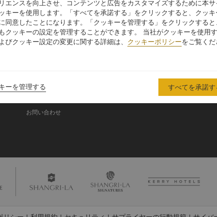
リエンスを向上させ、コンテンツと広告をカスタマイズするために本サ
ッキーを使用します。「すべてを承諾する」をクリックすると、クッキ
に同意したことになります。「クッキーを管理する」をクリックすると
シャングリ・ラ グル
もクッキーの設定を管理することができます。 当社がクッキーを使用
ープ
よびクッキー設定の変更に関する詳細は、
クッキーポリシー
をご覧くだ
シャングリ・ラ グループにつ
投資家の皆さま
いて
入
採用情報
シャングリ・ラ ブランド
企業の社会的責任
キーを管理する
すべてを承諾す
シャングリ・ラ センター
ニュース
レジデンス
お問い合わせ