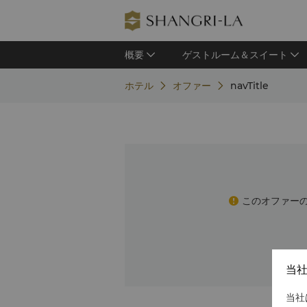
概要
ゲストルーム＆スイート
ホテル
オファー
navTitle
このオファー
当
当社