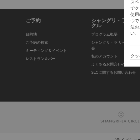
スペ
でク
使用
ご予約
シャングリ・ラ サー
つで
クル
法お
い。
目的地
プログラム概要
ご予約の検索
シャングリ・ラ サークルに
会
ミーティング＆イベント
クッ
私のアカウント
レストラン＆バー
よくあるお問合せや質問
SLCに関するお問い合わせ