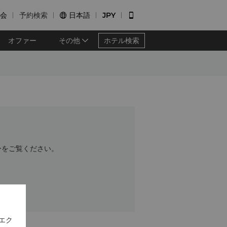
会
予約検索
日本語
JPY


オファー
その他
ホテル検索
ーをご覧ください。
エク