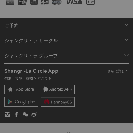
ご予約
目的地
シャングリ・ラ サークル
ご予約の検索
プログラム概要
ミーティング＆イベント
シャングリ・ラ グループ
シャングリ・ラ サークルに入会
レストラン＆バー
シャングリ・ラ グループについて
私のアカウント
投資家の皆さま
Shangri-La Circle App
さらに詳しく
シャングリ・ラ ブランド
よくあるお問合せや質問
採用情報
宿泊、食事、買物を どこでも
シャングリ・ラ センター
SLCに関するお問い合わせ
企業の社会的責任
レジデンス
ニュース
お問い合わせ