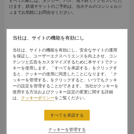
すべての駅には、タクシー、バス、地下鉄でアクセスいただ
けます。鉄道チケットのご予約は、当ホテルのコンシェルジ
ュまでお気軽にお問合せください。
レンタカー
当社は、サイトの機能を有効にし
当社は、サイトの機能を有効にし、安全なサイトの運用
フランス国内での車の運転は、有効な運転免許証を所有する
を保証し、ユーザーエクスペリエンスを向上させ、コン
18歳以上の方に限られます。
テンツと広告をカスタマイズするために本サイトでクッ
キーを使用します。「すべてを承諾する」をクリックす
レンタカーのご利用は、当ホテルコンシェルジュまでお気軽
ると、クッキーの使用に同意したことになります。「ク
にお問合せください。
ッキーを管理する」をクリックすると、いつでもクッキ
ーの設定を管理することができます。 当社がクッキーを
使用する方法およびクッキー設定の変更に関する詳細
は、
クッキーポリシー
をご覧ください。
レンタサイクル
パリでは、ヴェリブ（Vélib）と呼ばれる市営自転車レンタル
すべてを承諾する
システムをご利用いただけます。レンタル料は1日EUR
1.70、または1週間でEUR 8です。
クッキーを管理する