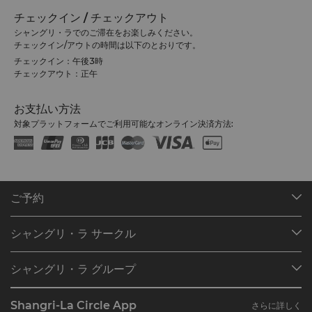
チェックイン / チェックアウト
シャングリ・ラでのご滞在をお楽しみください。
チェックイン/アウトの時間は以下のとおりです。
チェックイン：午後3時
チェックアウト：正午
お支払い方法
対象プラットフォームでご利用可能なオンライン決済方法:
ご予約
目的地
シャングリ・ラ サークル
ご予約の検索
プログラム概要
ミーティング＆イベント
シャングリ・ラ グループ
シャングリ・ラ サークルに入会
レストラン＆バー
シャングリ・ラ グループについて
私のアカウント
投資家の皆さま
Shangri-La Circle App
さらに詳しく
シャングリ・ラ ブランド
よくあるお問合せや質問
採用情報