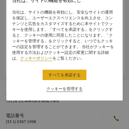
当社は、サイトの機能を有効にし
当社は、サイトの機能を有効にし、安全なサイトの運用
慰謝料の支払い
を保証し、ユーザーエクスペリエンスを向上させ、コン
テンツと広告をカスタマイズするために本サイトでクッ
キーを使用します。「すべてを承諾する」をクリックす
風体
ると、クッキーの使用に同意したことになります。「ク
ッキーを管理する」をクリックすると、いつでもクッキ
ーの設定を管理することができます。 当社がクッキーを
天気
使用する方法およびクッキー設定の変更に関する詳細
は、
クッキーポリシー
をご覧ください。
公衆衛生
すべてを承諾する
クッキーを管理する
住所
75116 10, avenue d'Iéna, Paris
電話番号
(33 1) 5367 1998