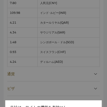
7.80
人民元
(CNY)
109.98
インド･ルピー
(INR)
4.21
カタールリヤル
(QAR)
4.34
サウジリアル
(SAR)
1.48
シンガポール・ドル
(SGD)
0.93
スイスフラン
(CHF)
4.24
ディルハム
(AED)
通貨
ビザ
税金