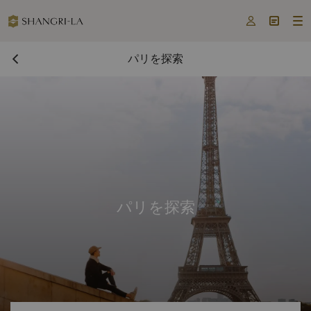



パリを探索
パリを探索