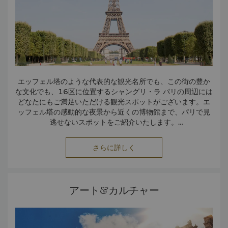
エッフェル塔のような代表的な観光名所でも、この街の豊か
な文化でも、16区に位置するシャングリ・ラ パリの周辺には
どなたにもご満足いただける観光スポットがございます。エ
ッフェル塔の感動的な夜景から近くの博物館まで、パリで見
逃せないスポットをご紹介いたします。
エッフェル塔
さらに詳しく
堂々とそびえ立つエッフェル塔は、パリはもとより世界中で
最も有名な観光名所のひとつです。夜のエッフェル塔の眺め
はお見逃しなく。パリを象徴する名所の真髄をとらえた、息
を呑むような体験です。
アート&カルチャー
ノートルダム大聖堂
この美しく精巧な大聖堂は、ゴシック様式で建てられた鋭い
尖塔と飛び梁で知られています。