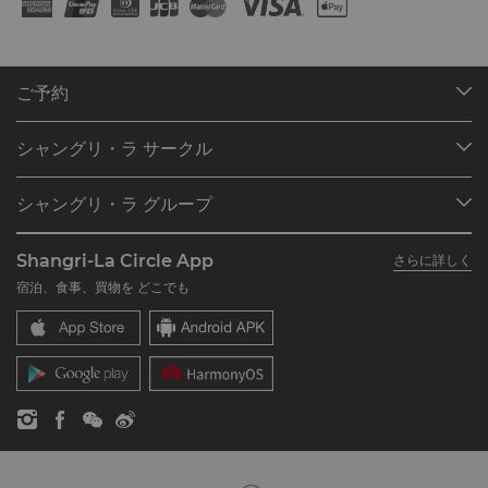
ご予約
目的地
シャングリ・ラ サークル
ご予約の検索
プログラム概要
ミーティング＆イベント
シャングリ・ラ グループ
シャングリ・ラ サークルに入会
レストラン＆バー
シャングリ・ラ グループについて
私のアカウント
投資家の皆さま
Shangri-La Circle App
さらに詳しく
シャングリ・ラ ブランド
よくあるお問合せや質問
採用情報
宿泊、食事、買物を どこでも
シャングリ・ラ センター
SLCに関するお問い合わせ
企業の社会的責任
レジデンス
ニュース
お問い合わせ