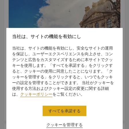
凱旋門
凱旋門は、戦いに勝利した軍の栄光を表現するために19世紀
にナポレオン・ボナパルトの発案によって建てられました。
今日では、ロマン派新古典主義の傑作として高く評価されて
います。7月14日のフランス建国記念日には、凱旋門からシ
当社は、サイトの機能を有効にし
ャンゼリゼ通りを通り抜ける軍事パレードが行われます。
当社は、サイトの機能を有効にし、安全なサイトの運用
7月14日のフランス建国記念日には、凱旋門からシャンゼリ
を保証し、ユーザーエクスペリエンスを向上させ、コン
ゼ通りを通り抜ける軍事パレードが行われます。
テンツと広告をカスタマイズするために本サイトでクッ
キーを使用します。「すべてを承諾する」をクリックす
サクレクール寺院
ると、クッキーの使用に同意したことになります。「ク
ルーブル美術館
モンマルトルの丘の頂上に建つサクレクール寺院は、イエス
ッキーを管理する」をクリックすると、いつでもクッキ
世界でもっとも有名なルーブル美術館は、フランス王家の宮
の聖心に捧げるローマカトリック教会です。1919年に奉献
ーの設定を管理することができます。 当社がクッキーを
殿としての歴史をもつパリの象徴的な記念碑でもあります。
され、白い大理石のドームからは市内の最も美しい景色を一
使用する方法およびクッキー設定の変更に関する詳細
ビジターはアッカド、アッシリア、バビロニア、ヒッタイト
望できます。
は、
クッキーポリシー
をご覧ください。
やエラム王朝時代の芸術品を眺めながら、アートの歴史を学
べます。また、ギリシャ、エトルリアやローマ時代のアンテ
ィークなどもご覧いただけます。
さらに詳しく
すべてを承諾する
グランパレ
グランパレは、さまざまなイベントが開催される大規模な展
覧会場です。72,000平方メートルの広大なフロアには、美
クッキーを管理する