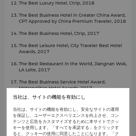
The Best Luxury Hotel, Ctrip, 2018
The Best Business Hotel in Greater China Award,
CPT Approved by China Premium Traveler, 2018
The Best Business Hotel, Ctrip, 2017
The Best Leisure Hotel, City Traveler Best Hotel
Awards, 2017
The Best Restaurant in the World, Jiangnan Wok,
LA Lsite, 2017
The Best Business Service Hotel Award,
Metropolitan Hotel Awards, 2017
当社は、サイトの機能を有効にし
The Best Conference Service Hotel Award,
Metropolitan Hotel Awards, 2017
当社は、サイトの機能を有効にし、安全なサイトの運用
を保証し、ユーザーエクスペリエンスを向上させ、コン
The Best MICE Hotel Award, City Travel Best
テンツと広告をカスタマイズするために本サイトでクッ
Travel Awards, 2015-2016
キーを使用します。「すべてを承諾する」をクリックす
ると、クッキーの使用に同意したことになります。「ク