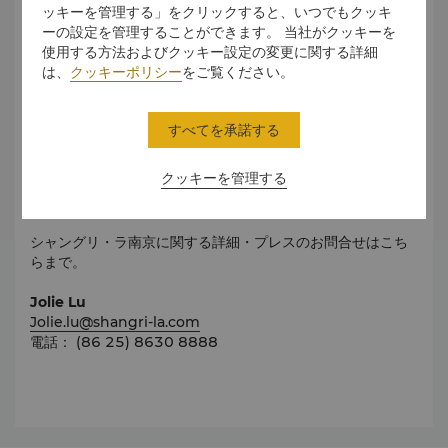
Njhunyan Newlywed's Favourite, njhunyan.com,
ッキーを管理する」をクリックすると、いつでもクッキ
2015
ーの設定を管理することができます。 当社がクッキーを
使用する方法およびクッキー設定の変更に関する詳細
The Best OTA Corporation Award, Ctrip, 2015
は、
クッキーポリシー
をご覧ください。
Best New Business Travel Destination Hotel
Award, Weekend on the Go - Best Travel
すべてを承諾する
Destination Awards, 2014-2015
クッキーを管理する
Top 10 Newly Opened Hotel's of China, China
Hotel Starlights Awards, 2014
シャングリ・ラ南京に関する詳細・プレスのお問合せはこち
らまで。
Jolie Lu
Jolie.lu@shangri-la.com
電話： (86 25) 8630 8888