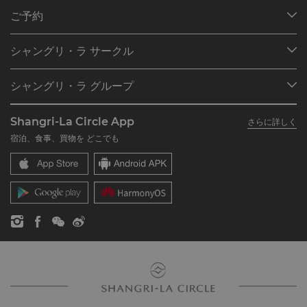
ご予約
目的地
シャングリ・ラ サークル
ご予約の検索
プログラム概要
ミーティング＆イベント
シャングリ・ラ グループ
シャングリ・ラ サークルに入会
レストラン＆バー
シャングリ・ラ グループについて
私のアカウント
投資家の皆さま
Shangri-La Circle App
さらに詳しく
シャングリ・ラ ブランド
よくあるお問合せや質問
採用情報
宿泊、食事、買物を どこでも
シャングリ・ラ センター
SLCに関するお問い合わせ
企業の社会的責任
レジデンス
ニュース
お問い合わせ