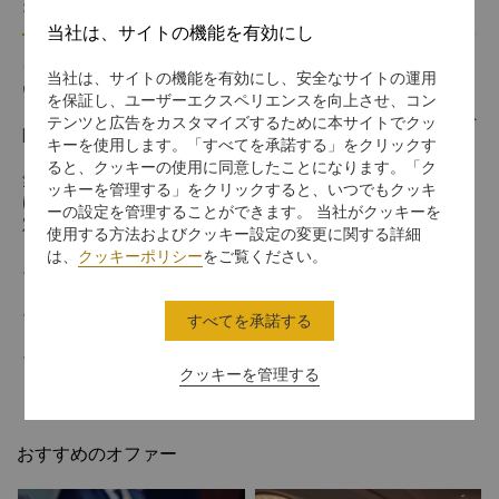
オファー詳細
利用規約
当社は、サイトの機能を有効にし
シャングリ・ラ サークルでは、事前決済でさらにお得にご宿泊
当社は、サイトの機能を有効にし、安全なサイトの運用
いただける会員向け優待料金「セーバーレート」をご用意してお
を保証し、ユーザーエクスペリエンスを向上させ、コン
ります。公式ウェブサイト、アプリ、またはWeChatから、会員
テンツと広告をカスタマイズするために本サイトでクッ
限定で直接ご予約いただけます。
キーを使用します。「すべてを承諾する」をクリックす
ると、クッキーの使用に同意したことになります。「ク
無料宿泊や客室アップグレード、充実した特典をお楽しみいただ
ッキーを管理する」をクリックすると、いつでもクッキ
けるシャングリ・ラ サークルに今すぐご参加いただき、会員限
ーの設定を管理することができます。 当社がクッキーを
定の事前決済料金で、よりお得にご滞在をお楽しみください。
使用する方法およびクッキー設定の変更に関する詳細
は、
クッキーポリシー
をご覧ください。
14日前までのご予約で10%割引です
15 ~ 20日前に予約すると15%割引になります
すべてを承諾する
21日以上前のご予約は20%割引です
クッキーを管理する
おすすめのオファー