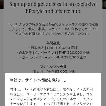
Sign up and get access to an exclusive
lifestyle and leisure hub
ヘルス クラブの特別な会員料金でフィットネスの旅を再定義
しましょう。個人、家族、スケジュールに合わせてカスタマ
イズできる期間のオプションが用意されています。
年間会員
‣ 通常個人 | PHP 101,000 正味
‣ 通常家族 (メンバー 4 人) | PHP 210,000 正味
‣ 法人 (メンバー 4 人) | PHP 292,000 正味
フレキシブル会員
‣ 6 か月 | PHP 63,000 正味
‣ 3 か月 | PHP 36,000 正味
当社は、サイトの機能を有効にし
‣ 1 か月 | PHP 15,000 正味
当社は、サイトの機能を有効にし、安全なサイトの運用
を保証し、ユーザーエクスペリエンスを向上させ、コン
会員になる
テンツと広告をカスタマイズするために本サイトでクッ
キーを使用します。「すべてを承諾する」をクリックす