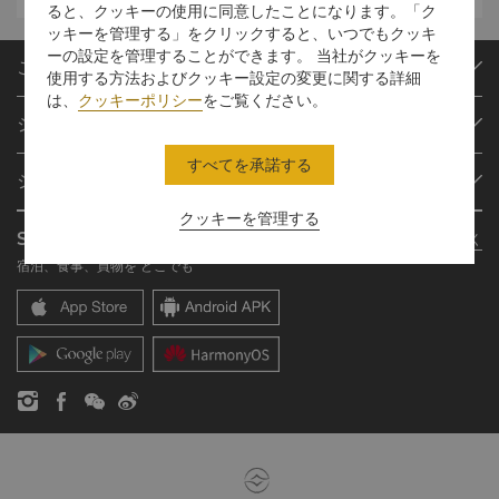
ると、クッキーの使用に同意したことになります。「ク
ッキーを管理する」をクリックすると、いつでもクッキ
ーの設定を管理することができます。 当社がクッキーを
ご予約
使用する方法およびクッキー設定の変更に関する詳細
は、
クッキーポリシー
をご覧ください。
目的地
シャングリ・ラ サークル
ご予約の検索
プログラム概要
ミーティング＆イベント
すべてを承諾する
シャングリ・ラ グループ
シャングリ・ラ サークルに入会
レストラン＆バー
クッキーを管理する
シャングリ・ラ グループについて
私のアカウント
投資家の皆さま
Shangri-La Circle App
さらに詳しく
シャングリ・ラ ブランド
よくあるお問合せや質問
採用情報
宿泊、食事、買物を どこでも
シャングリ・ラ センター
SLCに関するお問い合わせ
企業の社会的責任
レジデンス
ニュース
お問い合わせ