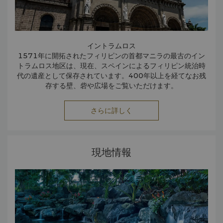
イントラムロス
1571年に開拓されたフィリピンの首都マニラの最古のイン
トラムロス地区は、現在、スペインによるフィリピン統治時
代の遺産として保存されています。400年以上を経てなお残
存する壁、砦や広場をご覧いただけます。
サンチャゴ要塞
サンチャゴ要塞は、フィリピン人の強制労働により1571年
さらに詳しく
の建設開始から150年を経て完成しました。この要塞はスペ
インおよび日本による統治時代に投獄・殺害された勇敢なフ
ィリピン人を追悼する「自由の聖地」としても知られていま
す。
現地情報
マラカニアン宮殿/博物館
1863年から大統領官邸として利用されているマラカニアン
宮殿は、数多くの観光客が訪れるフィリピンで最も歴史的な
建造物です。宮殿ツアーでは、フィリピンの歴代の大統領と
それぞれの功績を知ることができます。
コレヒドール島
コレヒドール島は、マニラ湾の入り江に浮かぶ小島です。約5