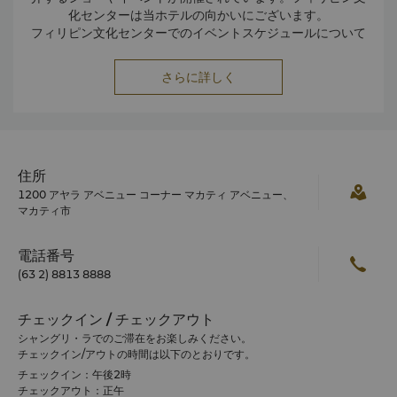
化センターは当ホテルの向かいにございます。
フィリピン文化センターでのイベントスケジュールについて
は、当ホテルのコンシェルジュにお尋ねください。
フィリピン人博物館
さらに詳しく
マニラ最大の博物館であるフィリピン人博物館では、国家の
人類学的遺産をご覧いただけます。1～3階は常設展示フロア
で、4階には特別展示フロアがございます。
フィリピン国立博物館
フィリピン国立博物館では、フィリピンの自然遺産の保存・
展示を行っています。博物館は、文化やナショナリズムの育
住所
成プロジェクトも手がけています。
1200 アヤラ アベニュー コーナー マカティ アベニュー、
マカティ市
電話番号
(63 2) 8813 8888
チェックイン / チェックアウト
シャングリ・ラでのご滞在をお楽しみください。
チェックイン/アウトの時間は以下のとおりです。
チェックイン：午後2時
チェックアウト：正午