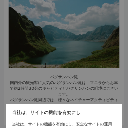
パグサンハン滝
国内外の観光客に人気のパグサンハン滝は、マニラからお車
で約2時間30分のキャビティとパグサンハンの町境にござい
ます。
パグサンハン滝周辺では、様々なネイチャーアクティビティ
をお楽しみいただけるほか、水量が増える雨季には約20の滝
をご覧いただけます。
当社は、サイトの機能を有効にし
さらに詳しく
当社は、サイトの機能を有効にし、安全なサイトの運用