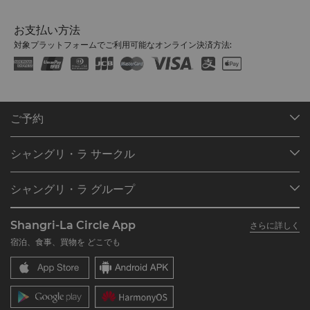
お支払い方法
対象プラットフォームでご利用可能なオンライン決済方法:
ご予約
目的地
シャングリ・ラ サークル
ご予約の検索
プログラム概要
ミーティング＆イベント
シャングリ・ラ グループ
シャングリ・ラ サークルに入会
レストラン＆バー
シャングリ・ラ グループについて
私のアカウント
投資家の皆さま
Shangri-La Circle App
さらに詳しく
シャングリ・ラ ブランド
よくあるお問合せや質問
採用情報
宿泊、食事、買物を どこでも
シャングリ・ラ センター
SLCに関するお問い合わせ
企業の社会的責任
レジデンス
ニュース
お問い合わせ