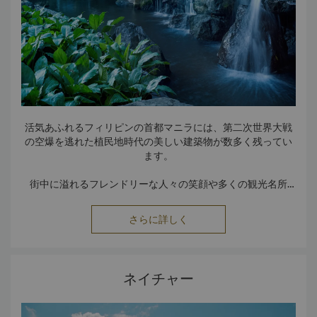
平方キロメートルの小島は、第二次世界大戦時にはマニラを
海から守る戦略上の拠点として、重要な役割を果たしまし
た。
今日は、日本軍に対するアメリカ軍とフィリピン軍の防御戦
闘中に使用された武器、要塞設備や兵舎などが保存、公開さ
れています。
活気あふれるフィリピンの首都マニラには、第二次世界大戦
の空爆を逃れた植民地時代の美しい建築物が数多く残ってい
ます。
街中に溢れるフレンドリーな人々の笑顔や多くの観光名所
が、マニラを訪れる人々を魅了しています。
さらに詳しく
ネイチャー