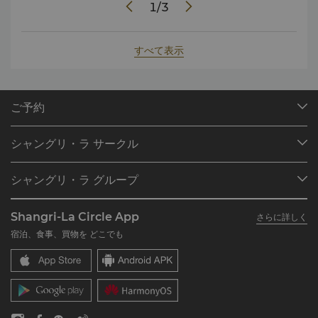
1
/
3
すべて表示
ご予約
目的地
シャングリ・ラ サークル
ご予約の検索
プログラム概要
ミーティング＆イベント
シャングリ・ラ グループ
シャングリ・ラ サークルに入会
レストラン＆バー
シャングリ・ラ グループについて
私のアカウント
投資家の皆さま
Shangri-La Circle App
さらに詳しく
シャングリ・ラ ブランド
よくあるお問合せや質問
採用情報
宿泊、食事、買物を どこでも
シャングリ・ラ センター
SLCに関するお問い合わせ
企業の社会的責任
レジデンス
ニュース
お問い合わせ