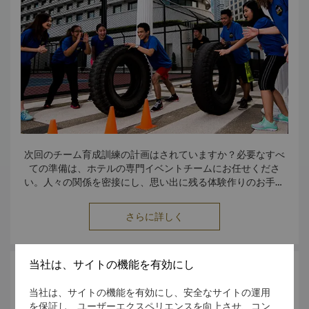
次回のチーム育成訓練の計画はされていますか？必要なすべ
ての準備は、ホテルの専門イベントチームにお任せくださ
い。人々の関係を密接にし、思い出に残る体験作りのお手伝
いをいたします。
さらに詳しく
スクワッドゴールのテーマ：
生活の1日
当社は、サイトの機能を有効にし
ホテル経営者の1日を体験します。ホテルの環境の中で、プラ
会場
ンニングや
批判的思考、チームワーク、代表者スキルに挑戦
当社は、サイトの機能を有効にし、安全なサイトの運用
する幅広い仕事を成し遂げます。
を保証し、ユーザーエクスペリエンスを向上させ、コン