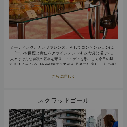
ミーティング、カンファレンス、そしてコンベンションは、
ゴールや目標と責任をアラインメントする大切な場です。
人々はそんな会議の基本を守り、アイデアを形にして今日の世の
エドサ シャングリ・ラ マニラでは、環境に配慮し、人に優し
中を創り出してきました。
い世の中を実現することが、全員の責任だと考えています。
それがミーティングのスペシャルパッケージをご用意した理由で
さらに詳しく
布製のテーブルクロスや食材を使ったテーブルセンターピー
す。企業の社会的責任への取り組みを促進するのにふさわしいイ
スと、リフィル可能なピッチャー入りのミネラルウォーター
ベントを開催いただけます。
から、ペーパーレスの配布資料と、現地の食材でご用意した
メニューに至るまで、イベントの全ての要素に環境負荷を最
イベント・スペシャリストのメンバー全員が、お客様のご要望に
スクワッドゴール
小限に抑えるきめの細かい配慮をしています。
応えるべくイベントのカスタマイズに全力で取り組み、恵まれな
更に一歩進めて
ホテルが全面的に支援しているコミュニティーへのフィールドト
い子供達へコミュニティーの支援と環境保全活動だけではなく、
お問合せは、電話、(63 2) 633 8888 内線 2895 または、
リップにイベント・スペシャリストがご案内させていただくこと
イベントの参加者に向けて鮮烈なインスピレーションを生むアク
Eメール
events.esl@shangri-la.com
にて承ります。
ティビティーをご提供します。
も可能です。