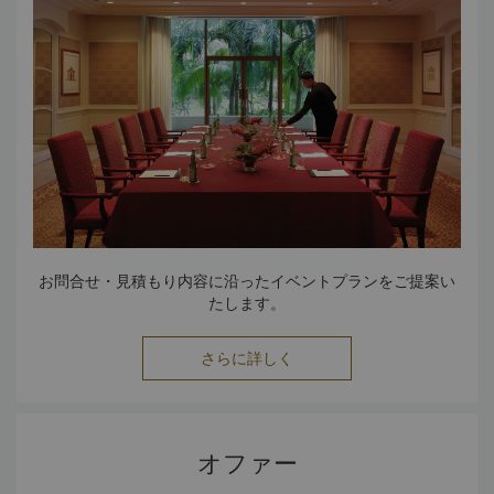
ーシップやコミュニケーション、信頼を育成します。各仕事
において、その他のチームより成果が優れていたら、ポイン
トを獲得することができます。資源を最大限に利用する方法
に関する理解を深めます。
リフレッシュ＆発見
休憩が必要です。エドサ シャングリ・ラで、Chi スパのウェ
ルネスパッケージとともにトータルウェルネスを体験いただ
けます。
スクアッドゴールリゾートエディション
プールで水上に浮かびながら、新しいアクティビティととも
にチーム育成をお楽しみいただけます。
お問合せ・見積もり内容に沿ったイベントプランをご提案い
たします。
スクアッドゴールのカタログは、
Click here
からご覧いただ
けます。
さらに詳しく
オファー