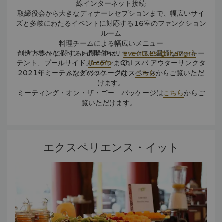
線インターネット接続
取締役会から大きなディナーレセプションまで、幅広いサイ
ズと多岐にわたるイベントに対応する16室のファンクション
ルーム
料理チームによる幅広いメニュー
創造力豊かなイベントの開催やリラックスに最適なマーキー
イベントに関するお問合せは、
events.esl@shangri-
テント、プールサイドガーデン、Chi スパ アウターサンクタ
la.com
まで。
2021年ミーティングパッケージは、
ムなどのユニークなスペース
こちら
からご覧いただ
けます。
ミーティング・オン・ザ・ゴー パッケージは
こちら
からご
覧いただけます。
エクスペリエンス・イット