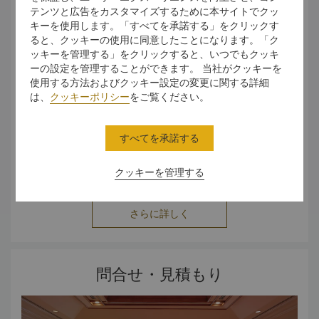
テンツと広告をカスタマイズするために本サイトでクッ
市内でのキャンプ
キーを使用します。「すべてを承諾する」をクリックす
活気ある都市の中心部でキャンプの体験を楽しみます。テン
ると、クッキーの使用に同意したことになります。「ク
トの張り方やコンパスを使ったナビゲーションの仕方、竹を
ッキーを管理する」をクリックすると、いつでもクッキ
使った料理の作り方を学びながら、お互いに対する感謝の気
ーの設定を管理することができます。 当社がクッキーを
持ちを深めます。
使用する方法およびクッキー設定の変更に関する詳細
は、
クッキーポリシー
をご覧ください。
オリンピック
金メダルを目指して競争ゲームで体を鍛えることができま
す。独自のミニオリンピック試合で競い合います。楽しく意
すべてを承諾する
欲をそそる挑戦に溢れた環境の中でスキルを試すために考案
されたアクティビティで、金、銀、銅メダルを集めます。
クッキーを管理する
料理
料理スキルを試しながら、優れた味わいの料理とともに競い
合います。シェフがご参加者のキッチンスキルに挑戦しま
さらに詳しく
す。味、盛り付け、創造力に基づいて、料理スキルが判断さ
れます。
エコワーク
問合せ・見積もり
保護は持続可能性とともに重要です。グループや個人で、現
代の世界における
エコロジカル・フットプリントに関する理
解を深めます。エコをテーマにしたゲームとともに、リーダ