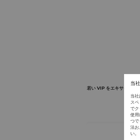
当
若い VIP をエキサイテ
当社
スペ
でク
使用
つで
法お
い。