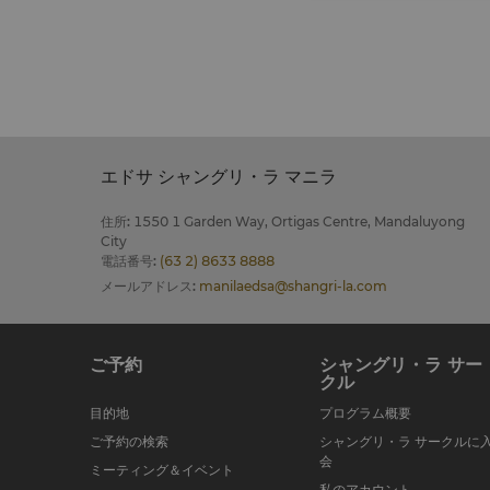
エドサ シャングリ・ラ マニラ
住所
:
1550 1 Garden Way, Ortigas Centre, Mandaluyong
City
電話番号
:
(63 2) 8633 8888
メールアドレス
:
manilaedsa@shangri-la.com
ご予約
シャングリ・ラ サー
クル
目的地
プログラム概要
ご予約の検索
シャングリ・ラ サークルに
会
ミーティング＆イベント
私のアカウント