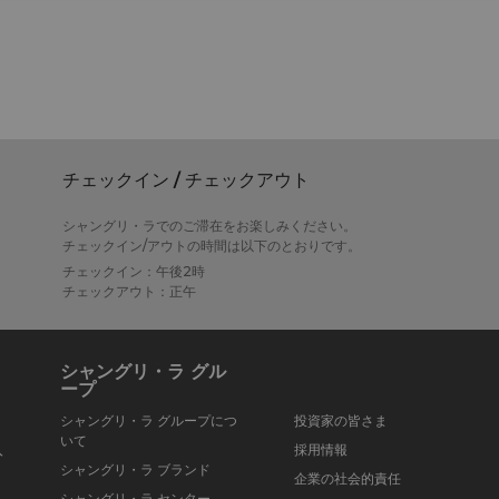
チェックイン / チェックアウト
シャングリ・ラでのご滞在をお楽しみください。
チェックイン/アウトの時間は以下のとおりです。
チェックイン：午後2時
チェックアウト：正午
シャングリ・ラ グル
ープ
シャングリ・ラ グループにつ
投資家の皆さま
いて
入
採用情報
シャングリ・ラ ブランド
企業の社会的責任
シャングリ・ラ センター