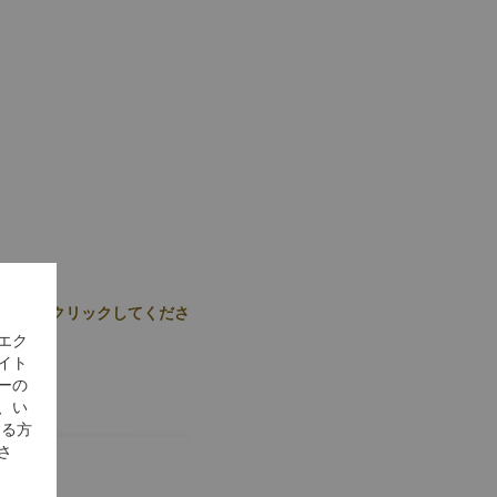
はここをクリックしてくださ
エク
イト
ーの
、い
する方
さ