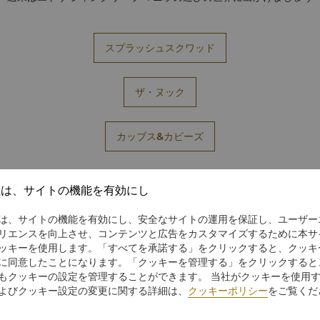
スプラッシュスクワッド
ザ・ヌック
カッブス&カビーズ
社は、サイトの機能を有効にし
ィングな都会のミニ休暇に連れて行きましょう。
今日の宿泊を予約するに
い。
は、サイトの機能を有効にし、安全なサイトの運用を保証し、ユーザー
リエンスを向上させ、コンテンツと広告をカスタマイズするために本サ
ッキーを使用します。「すべてを承諾する」をクリックすると、クッキ
に同意したことになります。「クッキーを管理する」をクリックすると
もクッキーの設定を管理することができます。 当社がクッキーを使用
よびクッキー設定の変更に関する詳細は、
クッキーポリシー
をご覧くだ