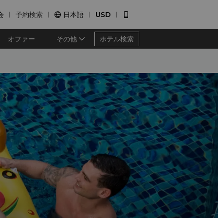
会
予約検索
日本語
USD


オファー
その他
ホテル検索