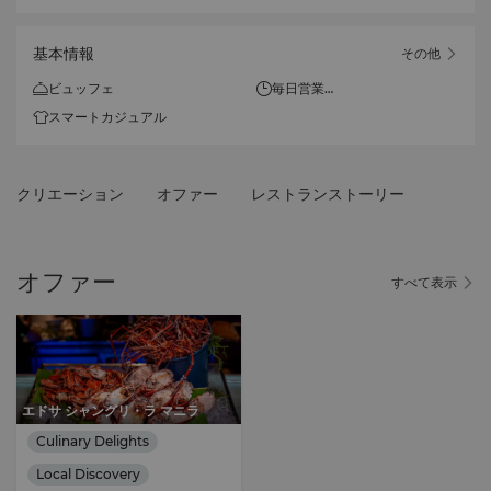
基本情報
その他
ビュッフェ
毎日営業
朝食（ビュッフェ）
スマートカジュアル
午前6時～午前10時30分
ランチ（ビュッフェ）
クリエーション
オファー
レストランストーリー
午後12時～午後2時30分
ディナー（ビュッフェ）
午後6時～午後10時
オファー
すべて表示
エドサ シャングリ・ラ マニラ
Culinary Delights
Local Discovery