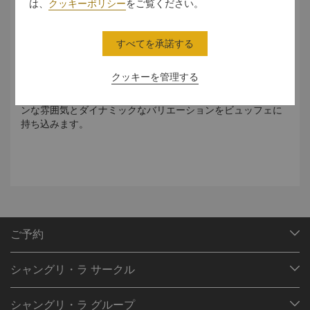
は、
クッキーポリシー
をご覧ください。
料理芸術の魅力がここに集まる
すべてを承諾する
国際的シェフがHEATのセンターステージに位置するオープン
シアターキッチンに一堂に会し、アジア料理やコンチネンタ
クッキーを管理する
ル料理を目の前で調理します。自慢の料理をご堪能くださ
い。世界の料理のニュアンスを体得したシェフたちが、モダ
ンな雰囲気とダイナミックなバリエーションをビュッフェに
持ち込みます。
ご予約
目的地
シャングリ・ラ サークル
ご予約の検索
プログラム概要
ミーティング＆イベント
シャングリ・ラ グループ