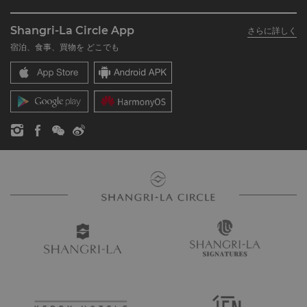
シャングリ・ラ サークルに入会
レストラン＆バー
シャングリ・ラ グループについて
私のアカウント
投資家の皆さま
Shangri-La Circle App
さらに詳しく
シャングリ・ラ ブランド
よくあるお問合せや質問
採用情報
宿泊、食事、買物を どこでも
シャングリ・ラ センター
SLCに関するお問い合わせ
企業の社会的責任
レジデンス
ニュース
お問い合わせ