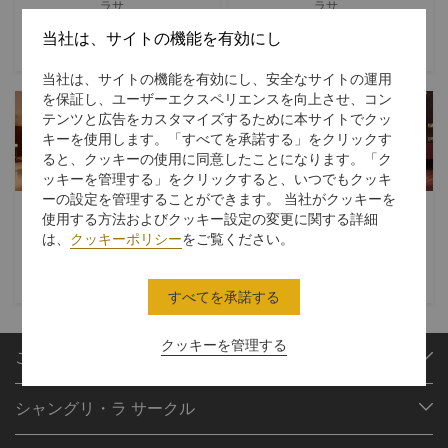
ラサ
ラサ
当社は、サイトの機能を有効にし
ラウンジ＆バー
$$
ラウンジ＆バー
$$
当社は、サイトの機能を有効にし、安全なサイトの運用
を保証し、ユーザーエクスペリエンスを向上させ、コン
テンツと広告をカスタマイズするために本サイトでクッ
キーを使用します。「すべてを承諾する」をクリックす
ると、クッキーの使用に同意したことになります。「ク
ッキーを管理する」をクリックすると、いつでもクッキ
ーの設定を管理することができます。 当社がクッキーを
アルティテュード
シューガーデン
使用する方法およびクッキー設定の変更に関する詳細
は、
クッキーポリシー
をご覧ください。
ラサ
ラサ
ビュッフェ
$$$
中国料理
$$$
すべてを承諾する
クッキーを管理する
ご予約
目的地
シャングリ・ラ サークル
ご予約の検索
プログラム概要
ミーティング＆イベント