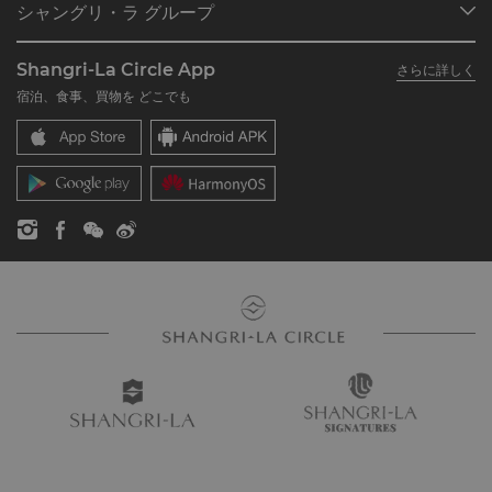
シャングリ・ラ グループ
シャングリ・ラ サークルに入会
レストラン＆バー
シャングリ・ラ グループについて
私のアカウント
投資家の皆さま
Shangri-La Circle App
さらに詳しく
シャングリ・ラ ブランド
よくあるお問合せや質問
採用情報
宿泊、食事、買物を どこでも
シャングリ・ラ センター
SLCに関するお問い合わせ
企業の社会的責任
レジデンス
ニュース
お問い合わせ