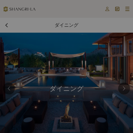



ダイニング
ダイニング