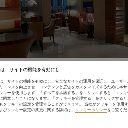
社は、サイトの機能を有効にし
は、サイトの機能を有効にし、安全なサイトの運用を保証し、ユーザー
Flavours from around the world
リエンスを向上させ、コンテンツと広告をカスタマイズするために本サ
ッキーを使用します。「すべてを承諾する」をクリックすると、クッキ
に同意したことになります。「クッキーを管理する」をクリックすると
 impeccable service are the hallmarks of Shangri-La Jakarta’s
もクッキーの設定を管理することができます。 当社がクッキーを使用
Savour eclectic cuisine in Jakarta’s finest eateries.
よびクッキー設定の変更に関する詳細は、
クッキーポリシー
をご覧くだ
orth savouring with
Shangri-La Circle
. Earn and redeem Point
eges. Enjoy a fixed Points redemption value of 15 Points to 