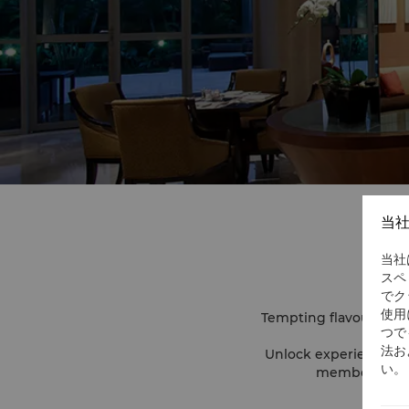
当
当社
スペ
でク
使用
Tempting flavours and
つで
法お
Unlock experiences w
い。
member privil