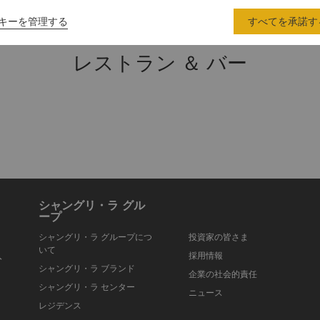
キーを管理する
すべてを承諾す
レストラン ＆ バー
シャングリ・ラ グル
ープ
シャングリ・ラ グループにつ
投資家の皆さま
いて
入
採用情報
シャングリ・ラ ブランド
企業の社会的責任
シャングリ・ラ センター
ニュース
レジデンス