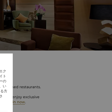
エク
イト
ーの
、い
 renowned restaurants.
する方
さ
s, and enjoy exclusive
US$1.
Join now
.