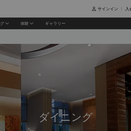
サインイン
入

グ
体験
ギャラリー
ダイニング