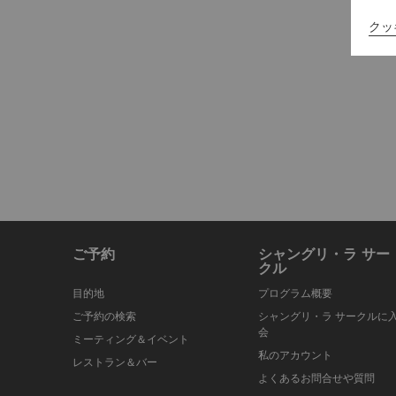
クッ
ご予約
シャングリ・ラ サー
クル
目的地
プログラム概要
ご予約の検索
シャングリ・ラ サークルに
会
ミーティング＆イベント
私のアカウント
レストラン＆バー
よくあるお問合せや質問