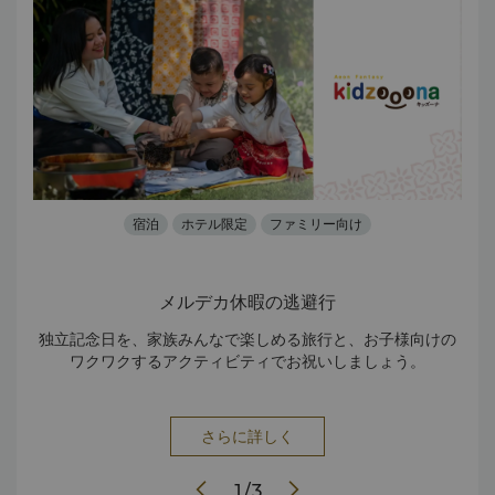
宿泊
ホテル限定
ファミリー向け
メルデカ休暇の逃避行
。
独立記念日を、家族みんなで楽しめる旅行と、お子様向けの
家
ワクワクするアクティビティでお祝いしましょう。
さらに詳しく
1
/
3