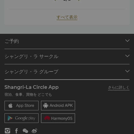
すべて表示
ご予約
目的地
シャングリ・ラ サークル
ご予約の検索
プログラム概要
ミーティング＆イベント
シャングリ・ラ グループ
シャングリ・ラ サークルに入会
レストラン＆バー
シャングリ・ラ グループについて
私のアカウント
投資家の皆さま
Shangri-La Circle App
さらに詳しく
シャングリ・ラ ブランド
よくあるお問合せや質問
採用情報
宿泊、食事、買物を どこでも
シャングリ・ラ センター
SLCに関するお問い合わせ
企業の社会的責任
レジデンス
ニュース
お問い合わせ