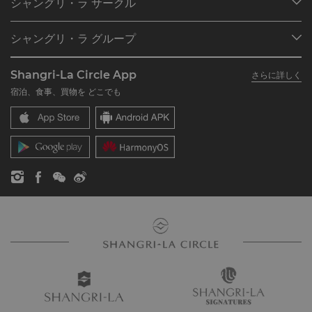
シャングリ・ラ サークル
ご予約の検索
プログラム概要
ミーティング＆イベント
シャングリ・ラ グループ
シャングリ・ラ サークルに入会
レストラン＆バー
シャングリ・ラ グループについて
私のアカウント
投資家の皆さま
Shangri-La Circle App
さらに詳しく
シャングリ・ラ ブランド
よくあるお問合せや質問
採用情報
宿泊、食事、買物を どこでも
シャングリ・ラ センター
SLCに関するお問い合わせ
企業の社会的責任
レジデンス
ニュース
お問い合わせ