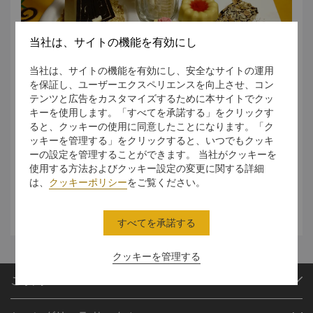
当社は、サイトの機能を有効にし
当社は、サイトの機能を有効にし、安全なサイトの運用
を保証し、ユーザーエクスペリエンスを向上させ、コン
輝かしいモンゴルの歴史や娯楽文化をお楽しみいただけるモ
テンツと広告をカスタマイズするために本サイトでクッ
ンゴルをテーマとしたバンケットです。美しい装飾が施され
キーを使用します。「すべてを承諾する」をクリックす
たお部屋やフォワイエには、本格的な現地の備品や車と、ユ
ると、クッキーの使用に同意したことになります。「ク
ルトと呼ばれるモンゴルの円形型移動テントをご用意してい
ッキーを管理する」をクリックすると、いつでもクッキ
ます。伝統的なモンゴリアンバンケットでは、ホーメイや馬
ーの設定を管理することができます。 当社がクッキーを
頭琴などのモンゴルのパフォーマンスをお楽しみいただけま
使用する方法およびクッキー設定の変更に関する詳細
す。また、プロの料理チームによる伝統的なモンゴル料理各
は、
クッキーポリシー
をご覧ください。
種もご用意しております。サービススタッフは、文化的な雰
囲気全体にぴったりな伝統的なモンゴル衣装で皆様をお迎え
いたします。
すべてを承諾する
クッキーを管理する
ご予約
目的地