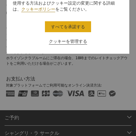
使用する方法およびクッキー設定の変更に関する詳細
電話番号
は、
クッキーポリシー
をご覧ください。
(86 471) 336 6888
すべてを承諾する
チェックイン / チェックアウト
シャングリ・ラでのご滞在をお楽しみください。
チェックイン/アウトの時間は以下のとおりです。
クッキーを管理する
チェックイン：14時
チェックアウト：12時
ホライゾンクラブルームにご滞在の場合、18時までのレイトチェックアウ
トをご利用いただける場合がございます。
お支払い方法
対象プラットフォームでご利用可能なオンライン決済方法:
ご予約
目的地
シャングリ・ラ サークル
ご予約の検索