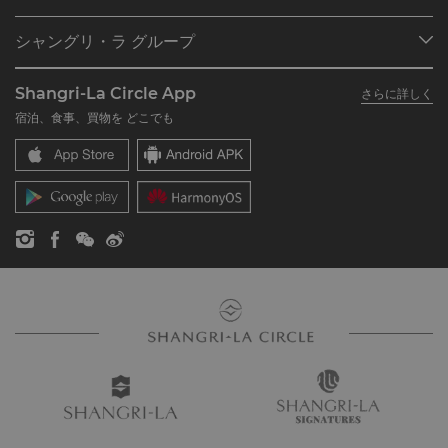
プログラム概要
ミーティング＆イベント
シャングリ・ラ グループ
シャングリ・ラ サークルに入会
レストラン＆バー
シャングリ・ラ グループについて
私のアカウント
投資家の皆さま
Shangri-La Circle App
さらに詳しく
シャングリ・ラ ブランド
よくあるお問合せや質問
採用情報
宿泊、食事、買物を どこでも
シャングリ・ラ センター
SLCに関するお問い合わせ
企業の社会的責任
レジデンス
ニュース
お問い合わせ