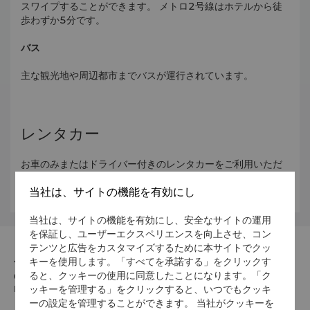
スワイプすることができます。 メトロ2号線はホテルから徒
歩わずか5分です。
バス
主な観光地や周辺都市までバスが運行されています。
レンタカー
お車のみまたはドライバー付きのレンタカーをご利用いただ
けます。レンタカーの運転には運転免許証が必要で、シート
当社は、サイトの機能を有効にし
ベルトの着用が義務付けられています。
当社は、サイトの機能を有効にし、安全なサイトの運用
を保証し、ユーザーエクスペリエンスを向上させ、コン
テンツと広告をカスタマイズするために本サイトでクッ
キーを使用します。「すべてを承諾する」をクリックす
住所
ると、クッキーの使用に同意したことになります。「ク
010020 5 Xi Lin Guo Le South Road, Huhhot, Inner
ッキーを管理する」をクリックすると、いつでもクッキ
Mongolia
ーの設定を管理することができます。 当社がクッキーを