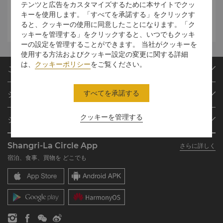
テンツと広告をカスタマイズするために本サイトでクッ
キーを使用します。「すべてを承諾する」をクリックす
子様向けパーティパッケージ
ると、クッキーの使用に同意したことになります。「ク
ッキーを管理する」をクリックすると、いつでもクッキ
ーの設定を管理することができます。 当社がクッキーを
使用する方法およびクッキー設定の変更に関する詳細
は、
クッキーポリシー
をご覧ください。
ご予約
目的地
すべてを承諾する
シャングリ・ラ サークル
ご予約の検索
プログラム概要
ミーティング＆イベント
クッキーを管理する
シャングリ・ラ グループ
シャングリ・ラ サークルに入会
レストラン＆バー
シャングリ・ラ グループについて
私のアカウント
投資家の皆さま
Shangri-La Circle App
さらに詳しく
シャングリ・ラ ブランド
よくあるお問合せや質問
採用情報
宿泊、食事、買物を どこでも
シャングリ・ラ センター
SLCに関するお問い合わせ
企業の社会的責任
レジデンス
ニュース
お問い合わせ