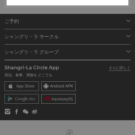
ご予約
目的地
シャングリ・ラ サークル
ご予約の検索
プログラム概要
ミーティング＆イベント
シャングリ・ラ グループ
シャングリ・ラ サークルに入会
レストラン＆バー
シャングリ・ラ グループについて
私のアカウント
投資家の皆さま
Shangri-La Circle App
さらに詳しく
シャングリ・ラ ブランド
よくあるお問合せや質問
採用情報
宿泊、食事、買物を どこでも
シャングリ・ラ センター
SLCに関するお問い合わせ
企業の社会的責任
レジデンス
ニュース
お問い合わせ