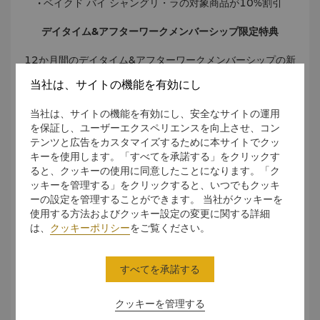
• ベイクド バイ シャングリ・ラの対象商品が10%割引
デイタイム&アフターワークメンバーシップ限定特典
12か月間のデイタイム&アフターワークメンバーシップの新
規入会者または既存の会員様には、以下の特典が含まれるヘ
当社は、サイトの機能を有効にし
ルスクラブデライトギフトを進呈いたします。
• お食事とお飲み物が10%割引（最大12名様まで。割引適用
当社は、サイトの機能を有効にし、安全なサイトの運用
除外日がございます）
を保証し、ユーザーエクスペリエンスを向上させ、コン
• ランドリーサービスが15%割引
テンツと広告をカスタマイズするために本サイトでクッ
• すべてのマッサージとビューティーサービスが15%割引
キーを使用します。「すべてを承諾する」をクリックす
• 1枚100香港ドル相当のダイニングバウチャー12枚（毎月1
ると、クッキーの使用に同意したことになります。「ク
枚）
ッキーを管理する」をクリックすると、いつでもクッキ
• 合計3,000香港ドル相当のヘルスクラブデイパス12枚（毎
ーの設定を管理することができます。 当社がクッキーを
月1回）
使用する方法およびクッキー設定の変更に関する詳細
• ヘルスクラブご利用中は1日最大3時間まで駐車場のご利用
は、
クッキーポリシー
をご覧ください。
が無料
* ご利用規約が適用されます。
すべてを承諾する
メンバーシップに関する詳細は、
healthclub.ksl@shangri-
la.com
までお問い合わせください。
クッキーを管理する