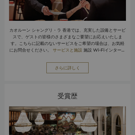
カオルーン シャングリ・ラ 香港では、充実した設備とサービ
スで、ゲストの皆様のさまざまなご要望にお応えいたしま
す。こちらに記載のないサービスをご希望の場合は、お気軽
にお問合せください。
サービスと施設
施設 Wi-Fiインターネ
ット接続（無料） 会議設備 ホライゾンクラブ バリアフリー
施設 禁煙ルーム 駐車場 フロントのセーフティボックス サー
さらに詳しく
ビス 無料靴磨きサービス エクスプレス チェックイン/チェッ
クアウト ホスピタリティラウンジ クリーニング 医務室 コピ
ーサービス 郵便・宅配便サービス お子様連れ 託児所・託児
サービス 交通&トラベル 空港・ホテル間の送迎 レンタカー
受賞歴
シティシャトルバス タクシー・リムジンサービス ショップ
フラワーショップ 両替カウンター ヘアー・ビューティーショ
ップ ショッピングアーケード 飲食 ルームサービス（24時
間） レストラン4軒 ペーストリーショップ バー ロビーラウ
ンジ