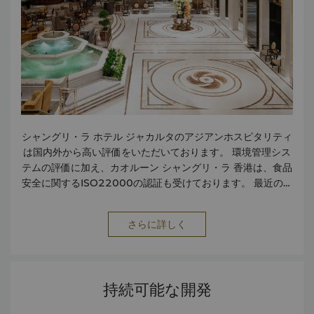
シャングリ・ラ ホテル ジャカルタのアジアンホスピタリティ
は国内外から高い評価をいただいております。 環境管理シス
テムの評価に加え、カオルーン シャングリ・ラ 香港は、食品
安全に関するISO22000の認証も受けております。 最近の受
賞歴をご紹介します。 「ミシュランガイド香港マカオ
2026」でシャンパレスがミシュラン一つ星を獲得 クレセン
さらに詳しく
トレーティングのハラール イン トラベル アワード2025で
「ムスリムフレンドリー ホテル オブ ザ イヤー」を受賞 香港
品質保証協会（HKQAA）の2025年香港グリーン サステナ
ビリティ貢献賞で、「住みやすい都市生活への貢献 - ハラー
持続可能な開発
ル フレンドリー コミュニティの促進」の「パイオニア ゴー
ルド シール賞」を受賞 香港品質保証協会（HKQAA）の