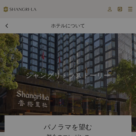



ホテルについて
シャングリ・ラストーリー
パノラマを望む