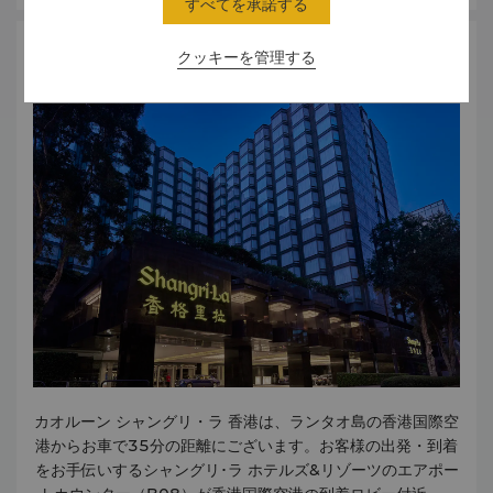
すべてを承諾する
クッキーを管理する
アクセス
カオルーン シャングリ・ラ 香港は、ランタオ島の香港国際空
港からお車で35分の距離にございます。お客様の出発・到着
をお手伝いするシャングリ･ラ ホテルズ&リゾーツのエアポー