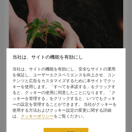
2025年香港グリーン サステナビリティ貢献賞で、「住みや
すい都市生活への貢献 - ハラール対応商品の促進」のゴール
ド シール賞を受賞 トリップアドバイザー2025「トリップア
ドバイザー トラベラーズチョイスアワード」受賞 Meituan
ホテル2025「今年の人気ホテル」を受賞 Meituanホテル
2025でシャンパレスが「Meituan Hotel Star
Restaurant」賞を受賞 2024年サウスチャイナモーニング
ポストによる「100トップテーブル」に、シャンパレスが選
出 Klookパートナーアワード2024で「優れたホテルダイニ
当社は、サイトの機能を有効にし
ング賞」を受賞 詳細およびプレスのお問合せは、シニア・マ
ーケティング広報マネージャー（香港）ディレクターまでご
当社は、サイトの機能を有効にし、安全なサイトの運用
連絡ください： ポーリン・ヨー シニア・マーケティング広報
を保証し、ユーザーエクスペリエンスを向上させ、コン
テンツと広告をカスタマイズするために本サイトでクッ
マネージャー（香港） 電話番号：(852) 2733 8966 Eメー
カオルーン シャングリ・ラでは、サステナビリティの達成に
キーを使用します。「すべてを承諾する」をクリックす
ル：
pauline.yau@shangri-la.com
基づく取り組みとして、「コミュニティへの貢献」「環境と
ると、クッキーの使用に同意したことになります。「ク
生物多様性」「従業員の育成」「持続可能なサプライチェー
ッキーを管理する」をクリックすると、いつでもクッキ
ーの設定を管理することができます。 当社がクッキーを
ン」そして「健康と安全」という5つの主要分野に焦点をあて
使用する方法およびクッキー設定の変更に関する詳細
ています。
は、
クッキーポリシー
をご覧ください。
さらに詳しく