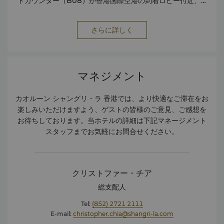
トカウンター（B08）が香港国際空港の到着ロビー付近、B
出口の向かいにございます。
さらに詳しく
マネジメント
カオルーン シャングリ・ラ 香港では、より快適なご滞在をお
楽しみいただけますよう、ゲストの皆様のご意見、ご感想を
お待ちしております。当ホテルの詳細は下記マネージメント
スタッフまでお気軽にお問合せください。
クリストファー・チア
総支配人
Tel:
(852) 2721 2111
E-mail:
christopher.chia@shangri-la.com