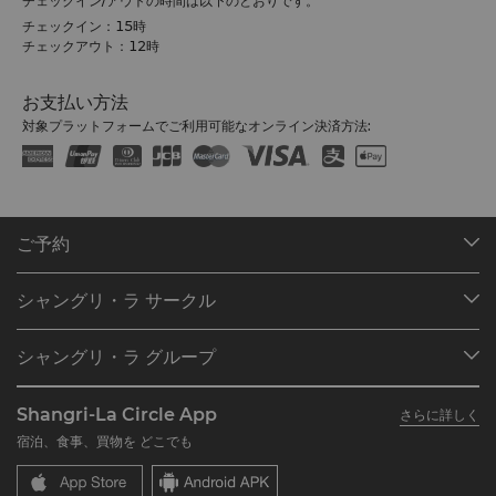
チェックイン/アウトの時間は以下のとおりです。
チェックイン：15時
チェックアウト：12時
お支払い方法
対象プラットフォームでご利用可能なオンライン決済方法:
ご予約
目的地
シャングリ・ラ サークル
ご予約の検索
プログラム概要
ミーティング＆イベント
シャングリ・ラ グループ
シャングリ・ラ サークルに入会
レストラン＆バー
シャングリ・ラ グループについて
私のアカウント
投資家の皆さま
Shangri-La Circle App
さらに詳しく
シャングリ・ラ ブランド
よくあるお問合せや質問
採用情報
宿泊、食事、買物を どこでも
シャングリ・ラ センター
SLCに関するお問い合わせ
企業の社会的責任
レジデンス
ニュース