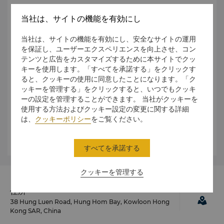
セントラルビアNo.8 と
紅カン（南）フェリーピア間のフェリ
当社は、サイトの機能を有効にし
ーサービスは、月～土は7時30分～19時20分、日曜日と祝
日は8時10分～18時20分まで運行しています。
当社は、サイトの機能を有効にし、安全なサイトの運用
を保証し、ユーザーエクスペリエンスを向上させ、コン
トラム
テンツと広告をカスタマイズするために本サイトでクッ
跑馬地（ハッピーバレー）行きの歴史的なダブルデッキのト
キーを使用します。「すべてを承諾する」をクリックす
ラムは、香港島の筲箕灣（シャウケイワン）とケネディタウ
ると、クッキーの使用に同意したことになります。「ク
ン間を運行しています。
ッキーを管理する」をクリックすると、いつでもクッキ
ーの設定を管理することができます。 当社がクッキーを
ピークトラム
使用する方法およびクッキー設定の変更に関する詳細
1888年に運行を開始したケーブルカー、ピークトラムは高
は、
クッキーポリシー
をご覧ください。
さ373メートルのビクトリアピークの緑豊かな山の急斜面を
進みます。
すべてを承諾する
クッキーを管理する
住所
38 Hung Luen Road, Hung Hom Bay, Kowloon Hong
Kong SAR, China