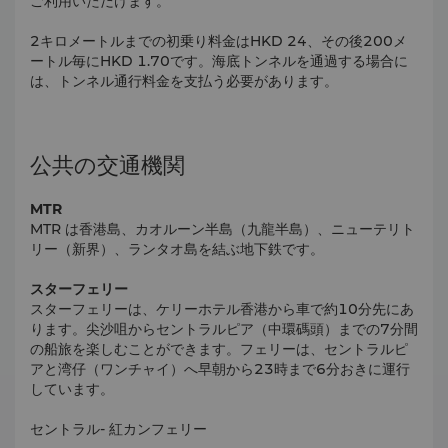
ご利用いただけます。
2キロメートルまでの初乗り料金はHKD 24、その後200メ
ートル毎にHKD 1.70です。海底トンネルを通過する場合に
は、トンネル通行料金を支払う必要があります。
公共の交通機関
MTR
MTR は香港島、カオルーン半島（九龍半島）、ニューテリト
リー（新界）、ランタオ島を結ぶ地下鉄です。
スターフェリー
スターフェリーは、ケリーホテル香港から車で約10分先にあ
ります。尖沙咀からセントラルピア（中環碼頭）までの7分間
の船旅を楽しむことができます。フェリーは、セントラルピ
アと湾仔（ワンチャイ）へ早朝から23時まで6分おきに運行
しています。
セントラル-
紅カンフェリー