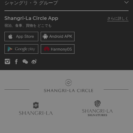
シャングリ・ラ グループ
シャングリ・ラ サークルに入会
レストラン＆バー
シャングリ・ラ グループについて
私のアカウント
投資家の皆さま
Shangri-La Circle App
さらに詳しく
シャングリ・ラ ブランド
よくあるお問合せや質問
採用情報
宿泊、食事、買物を どこでも
シャングリ・ラ センター
SLCに関するお問い合わせ
企業の社会的責任
レジデンス
ニュース
お問い合わせ