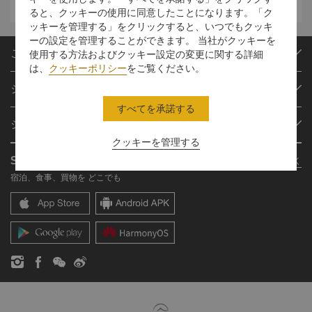
ると、クッキーの使用に同意したことになります。「ク
ッキーを管理する」をクリックすると、いつでもクッキ
ーの設定を管理することができます。 当社がクッキーを
ご予約
使用する方法およびクッキー設定の変更に関する詳細
は、
クッキーポリシー
をご覧ください。
目的地
シャングリ・ラ サークル
ご予約の検索
すべてを承諾する
プログラム概要
ミーティング＆イベント
シャングリ・ラ グループ
シャングリ・ラ サークルに入会
レストラン＆バー
クッキーを管理する
シャングリ・ラ グループについて
私のアカウント
投資家の皆さま
Shangri-La Circle App
さらに詳しく
シャングリ・ラ ブランド
よくあるお問合せや質問
採用情報
宿泊、食事、買物を どこでも
シャングリ・ラ センター
SLCに関するお問い合わせ
企業の社会的責任
レジデンス
ニュース
お問い合わせ