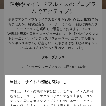
運動やマインドフルネスのプログラ
ムでアクティブに
健康でアクティブなライフスタイルをYUN WELLNESSで保
ちませんか。経験豊富なトレーナーによる、活気に満ちたグ
ループクラスを幅広くご用意しております。YUN
WELLNESSの毎日のスケジュールには、HIITやレジスタンス
トレーニング、ピラティスリフォーマー、エアリアルヨガ、
シンギングボウル、瞑想といったさまざまな運動やマインド
フルネスのプログラムが組み込まれています。
グループクラス
•レギュラーグループクラス 1回45～60分
•会員以外：550香港ドル
当社は、サイトの機能を有効にし
•会員：450香港ドル
当社は、サイトの機能を有効にし、安全なサイトの運用
を保証し、ユーザーエクスペリエンスを向上させ、コン
オンラインで予約
テンツと広告をカスタマイズするために本サイトでクッ
キーを使用します。「すべてを承諾する」をクリックす