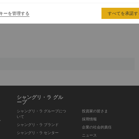
キーを管理する
すべてを承諾す
シャングリ・ラ グル
ープ
シャングリ・ラ グループにつ
投資家の皆さま
いて
入
採用情報
シャングリ・ラ ブランド
企業の社会的責任
シャングリ・ラ センター
ニュース