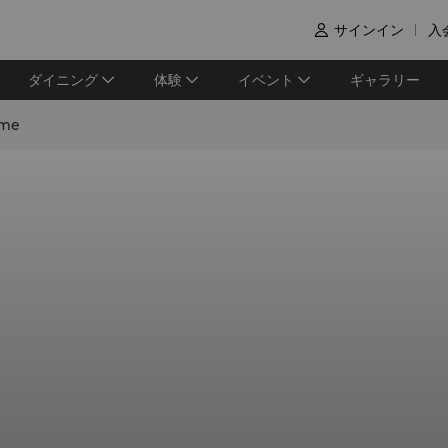
サインイン
入

ダイニング
体験
イベント
ギャラリー
ame