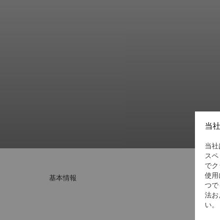
当
当社
スペ
でク
使用
基本情報
つで
法お
い。