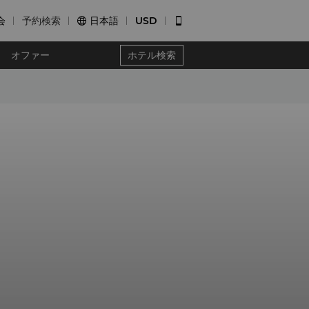
会
予約検索
日本語
USD


オファー
ホテル検索