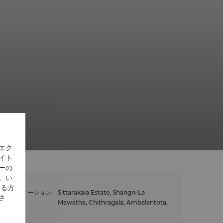
エク
イト
ーの
、い
する方
ロケーション
:
Sittarakala Estate, Shangri-La
さ
Mawatha, Chithragala, Ambalantota、