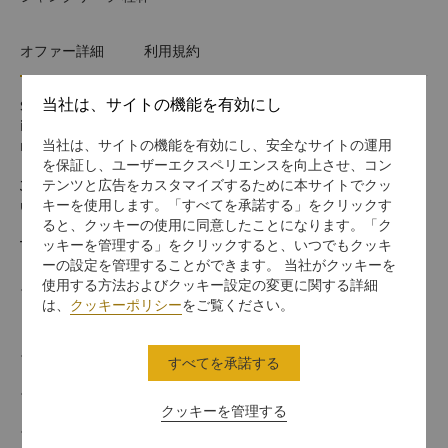
オファー詳細
利用規約
当社は、サイトの機能を有効にし
Shangri-La Circle offers you our exclusive Member Rate
if you book direct via our website, app or WeChat as a
当社は、サイトの機能を有効にし、安全なサイトの運用
member of our newly enhanced rewards programme.
を保証し、ユーザーエクスペリエンスを向上させ、コン
テンツと広告をカスタマイズするために本サイトでクッ
Join Shangri-La Circle and enjoy free room nights and
キーを使用します。「すべてを承諾する」をクリックす
upgrades, enhanced benefits and more.
ると、クッキーの使用に同意したことになります。「ク
ッキーを管理する」をクリックすると、いつでもクッキ
This offer includes:
ーの設定を管理することができます。 当社がクッキーを
使用する方法およびクッキー設定の変更に関する詳細
Exclusive 10% discount off Flexible Rate for SLC
は、
クッキーポリシー
をご覧ください。
Members
Daily Breakfast
すべてを承諾する
Include in-room Wi-Fi access
クッキーを管理する
Free parking