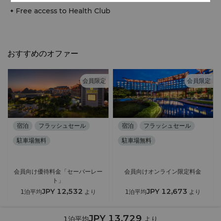
Free access to Health Club
おすすめのオファー
会員限定
会員限定
宿泊
フラッシュセール
宿泊
フラッシュセール
駐車場無料
駐車場無料
ヘルス＆フィットネス
ヘルス＆フィットネス
会員向け優待料金「セーバーレー
会員向けオンライン限定料金
ト」
JPY 12,532
JPY 12,673
1泊平均
より
1泊平均
より
JPY 13,729
1泊平均
より