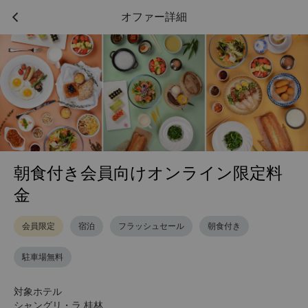
オファー詳細
朝食付き会員向けオンライン限定料
金
会員限定
宿泊
フラッシュセール
朝食付き
駐車場無料
対象ホテル
シャングリ・ラ 桂林