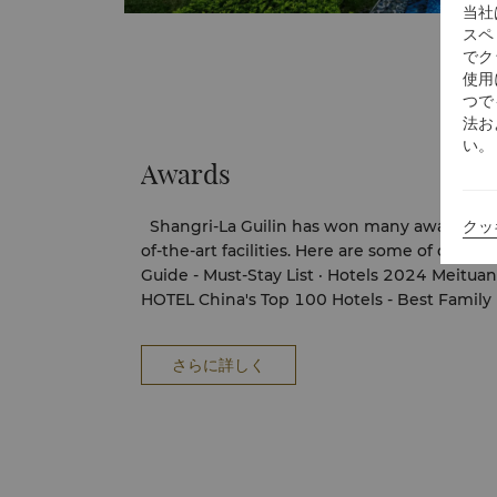
当社
スペ
でク
使用
つで
法お
い。
Awards
Shangri-La Guilin has won many awards for i
クッ
of-the-art facilities. Here are some of our most 
Guide - Must-Stay List · Hotels 2024 Meituan & Dianping MUST-STAY
HOTEL China's Top 100 Hotels - Best Family Resort Hotel Award Fliggy
Travel - 2024 Popular Hotels 2024 Meituan Hotels' Popular Hotels
2024 Meituan Hotel · Popular Meituan Hotel
さらに詳しく
Palace The 2023 Top 100 Hotels Selection - Best Conference and
Resort Hotel Award 2023 Meituan & Dianping MUST-STAY HOTEL The
8th Hotel Trend List in 2023 - The Best Scen
Year The 8th "Element Selection" List in 2023 - Selected MICE Hotel of
the Year The Most Influential Hotel of Meituan Hotels in 2023 ASIA
BEST TRAVEL AWARDS 2023 - Best Premium 