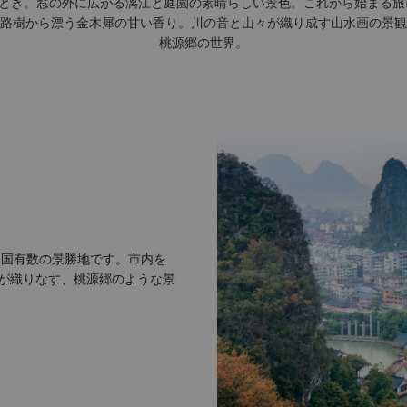
とき。窓の外に広がる漓江と庭園の素晴らしい景色。これから始まる旅
路樹から漂う金木犀の甘い香り。川の音と山々が織り成す山水画の景観
桃源郷の世界。
中国有数の景勝地です。市内を
が織りなす、桃源郷のような景