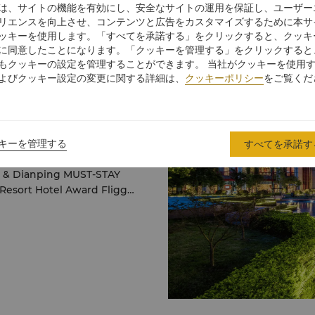
は、サイトの機能を有効にし、安全なサイトの運用を保証し、ユーザー
軒、バー2軒 ロビーコート
リエンスを向上させ、コンテンツと広告をカスタマイズするために本サ
ッキーを使用します。「すべてを承諾する」をクリックすると、クッキ
に同意したことになります。「クッキーを管理する」をクリックすると
もクッキーの設定を管理することができます。 当社がクッキーを使用
よびクッキー設定の変更に関する詳細は、
クッキーポリシー
をご覧くだ
ts hospitality and state-
キーを管理する
すべてを承諾す
recent honours: Gaode
 Restaurant – Shang
ic Hotel in China of the
Business Travel Hotel