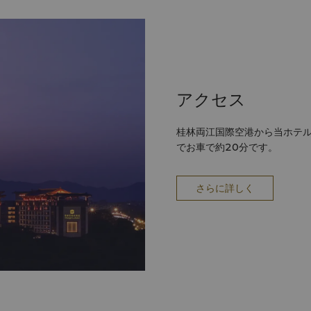
 Restaurant – Shang
Li Café Ctrip Word
 Selection of conference
アクセス
桂林両江国際空港から当ホテル
でお車で約20分です。
lla.Zhu@shangri-la.com
Tel:
さらに詳しく