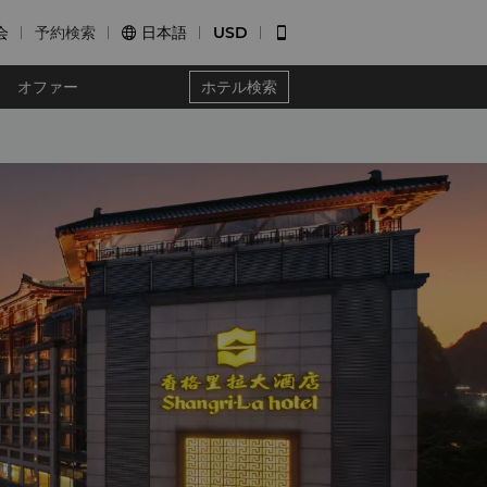
会
予約検索
日本語
USD


オファー
ホテル検索
ー