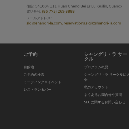
住所
:
541004 111 Huan Cheng Bei Er Lu, Guilin, Guangxi
電話番号
:
(86 773) 269 8888
メールアドレス
:
slgl@shangri-la.com, reservations.slgl@shangri-la.com
ご予約
シャングリ・ラ サー
クル
目的地
プログラム概要
ご予約の検索
シャングリ・ラ サークルに
会
ミーティング＆イベント
私のアカウント
レストラン＆バー
よくあるお問合せや質問
SLCに関するお問い合わせ