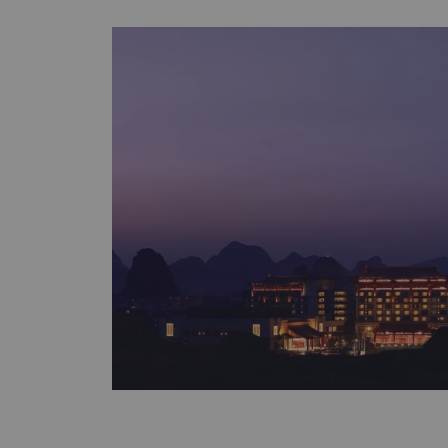
2022 Meituan Hotel · Popular Meituan Hotel
Palace 2022 Meituan Hotel · Meituan Popular hotel Cafeteria - Li Café
2022 Ctrip Gourmet Forest Gold Medal Restaurant - 
of Mouth 2022 Guilin ·Beauty Hotel List Voyage New Travel 2022 the
14th High-end Hotel Selection - the Annual
hotels 2021 Most Recommended Award 2021 Meituan &Dianping
MUST-STAY HOTEL Guilin 2021 - Outstanding Contribution Enterprise
Tripadvisor Traveller’s Choice 2021 Ttip.com Gourmet Award – Shang
Palace Ttip.com Gourmet Award – Li Café 2021 Mafengwo Traveler’s
Favourite For more information or other media enquiries, please
contact the Director of Sales & Marketing:
E
(86 773)269 8888