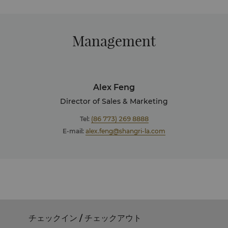
Management
Alex Feng
Director of Sales & Marketing
Tel:
(86 773) 269 8888
E-mail:
alex.feng@shangri-la.com
チェックイン / チェックアウト