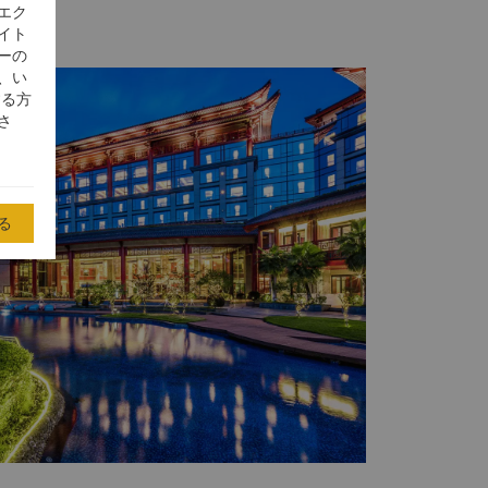
エク
イト
ーの
、い
する方
さ
る