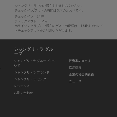
シャングリ・ラでのご滞在をお楽しみください。
チェックイン/アウトの時間は以下のとおりです。
チェックイン：14時
チェックアウト：12時
ホライゾンクラブにご滞在のゲストの皆様は、16時までのレイ
トチェックアウトをご利用いただけます。
シャングリ・ラ グル
ープ
シャングリ・ラ グループにつ
投資家の皆さま
いて
入
採用情報
シャングリ・ラ ブランド
企業の社会的責任
シャングリ・ラ センター
ニュース
レジデンス
お問い合わせ