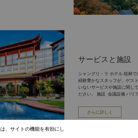
サービスと施設
シャングリ・ラ ホテル 桂林
経験豊かなスタッフが、ゲスト
いないサービスや施設に関し
ださい。 施設 会議設備 バリアフリー施設 インターネット ラウンジ 禁煙ルーム
フロントのセーフティボックス 有線/無線ブロードバンドインターネット接続
料） サービス スイートでのバトラーサービス 無料靴磨きサービス エクスプレス
さらに詳しく
チェックイン/チェックアウト IT バトラーサービス クリーニング 写真現像サービ
ス 郵便・宅配便サービス 禁煙サービス（ホテル内のすべてのエリアで喫煙は禁止
されています） お子様連れ 託児所・託児サービス 交通&トラベル レンタカー ツ
社は、サイトの機能を有効にし
アーデスク ショップ ギフトショップ/売店 飲食 ルームサービス レストラン2