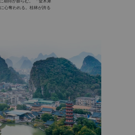
に期待が膨らむ。 「金木犀
に心奪われる。桂林が誇る