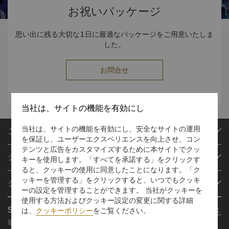
お祝いパッケージ
思い出に残る大切な1日に最適なパッケージをご用意いたしま
した。
お問合せ
当社は、サイトの機能を有効にし
当社は、サイトの機能を有効にし、安全なサイトの運用
ご予約
を保証し、ユーザーエクスペリエンスを向上させ、コン
目的地
テンツと広告をカスタマイズするために本サイトでクッ
シャングリ・ラ サークル
キーを使用します。「すべてを承諾する」をクリックす
ご予約の検索
ると、クッキーの使用に同意したことになります。「ク
プログラム概要
ミーティング＆イベント
ッキーを管理する」をクリックすると、いつでもクッキ
シャングリ・ラ グループ
シャングリ・ラ サークルに入会
レストラン＆バー
ーの設定を管理することができます。 当社がクッキーを
使用する方法およびクッキー設定の変更に関する詳細
シャングリ・ラ グループについて
私のアカウント
投資家の皆さま
Shangri-La Circle App
さらに詳しく
は、
クッキーポリシー
をご覧ください。
シャングリ・ラ ブランド
よくあるお問合せや質問
採用情報
宿泊、食事、買物を どこでも
シャングリ・ラ センター
SLCに関するお問い合わせ
企業の社会的責任