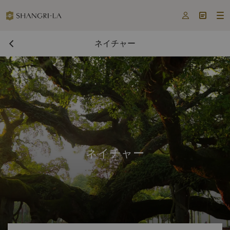



ネイチャー
ネイチャー