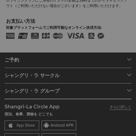
ホライゾンクラブにご滞在のゲストの皆様は18時までのレイトチェックア
ウト（ご利用いただけない場合がございます）をご利用いただけます。
お支払い方法
対象プラットフォームでご利用可能なオンライン決済方法:
ご予約
目的地
シャングリ・ラ サークル
ご予約の検索
プログラム概要
ミーティング＆イベント
シャングリ・ラ グループ
シャングリ・ラ サークルに入会
レストラン＆バー
シャングリ・ラ グループについて
私のアカウント
投資家の皆さま
Shangri-La Circle App
さらに詳しく
シャングリ・ラ ブランド
よくあるお問合せや質問
採用情報
宿泊、食事、買物を どこでも
シャングリ・ラ センター
SLCに関するお問い合わせ
企業の社会的責任
レジデンス
ニュース
お問い合わせ