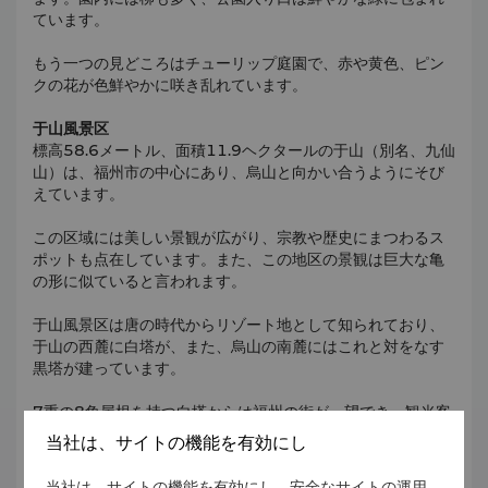
ています。
もう一つの見どころはチューリップ庭園で、赤や黄色、ピン
クの花が色鮮やかに咲き乱れています。
于山風景区
標高58.6メートル、面積11.9ヘクタールの于山（別名、九仙
山）は、福州市の中心にあり、烏山と向かい合うようにそび
えています。
この区域には美しい景観が広がり、宗教や歴史にまつわるス
ポットも点在しています。また、この地区の景観は巨大な亀
の形に似ていると言われます。
于山風景区は唐の時代からリゾート地として知られており、
于山の西麓に白塔が、また、烏山の南麓にはこれと対をなす
黒塔が建っています。
7重の8角屋根を持つ白塔からは福州の街が一望でき、観光客
にはまたとない展望ポイントとなっています。
当社は、サイトの機能を有効にし
祭りのシーズンには2つの塔が伝統的なランタンで彩られ、見
当社は、サイトの機能を有効にし、安全なサイトの運用