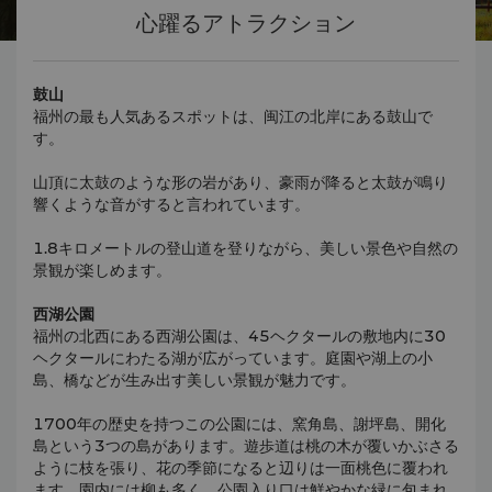
心躍るアトラクション
鼓山
福州の最も人気あるスポットは、闽江の北岸にある鼓山で
す。
山頂に太鼓のような形の岩があり、豪雨が降ると太鼓が鳴り
響くような音がすると言われています。
1.8キロメートルの登山道を登りながら、美しい景色や自然の
景観が楽しめます。
西湖公園
福州の北西にある西湖公園は、45ヘクタールの敷地内に30
ヘクタールにわたる湖が広がっています。庭園や湖上の小
島、橋などが生み出す美しい景観が魅力です。
1700年の歴史を持つこの公園には、窯角島、謝坪島、開化
島という3つの島があります。遊歩道は桃の木が覆いかぶさる
ように枝を張り、花の季節になると辺りは一面桃色に覆われ
ます。園内には柳も多く、公園入り口は鮮やかな緑に包まれ