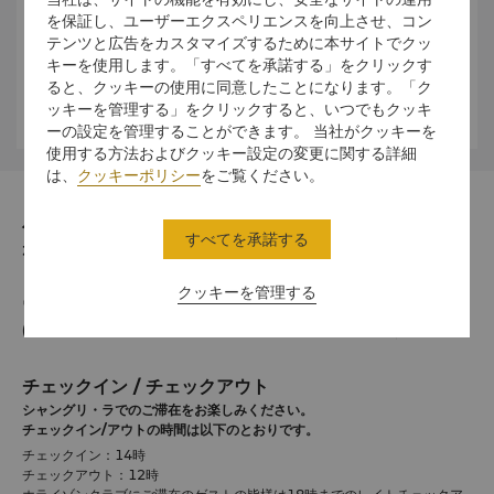
事な景観が楽しめます。
を保証し、ユーザーエクスペリエンスを向上させ、コン
テンツと広告をカスタマイズするために本サイトでクッ
福州動物園
キーを使用します。「すべてを承諾する」をクリックす
普安区にあり、815エーカーの敷地に150種類1,000頭の動
ると、クッキーの使用に同意したことになります。「ク
物を飼育しています。
ッキーを管理する」をクリックすると、いつでもクッキ
ーの設定を管理することができます。 当社がクッキーを
使用する方法およびクッキー設定の変更に関する詳細
は、
クッキーポリシー
をご覧ください。
住所
すべてを承諾する
350005 9 Xin Quan Nan Road, Fuzhou, Fujian
クッキーを管理する
電話番号
(86 591) 8798 8888
チェックイン / チェックアウト
シャングリ・ラでのご滞在をお楽しみください。
チェックイン/アウトの時間は以下のとおりです。
チェックイン：14時
チェックアウト：12時