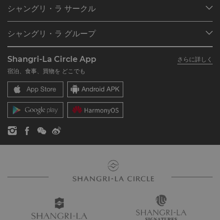
目的地
シャングリ・ラ サークル
ご予約の検索
プログラム概要
ミーティング＆イベント
シャングリ・ラ グループ
シャングリ・ラ サークルに入会
レストラン＆バー
シャングリ・ラ グループについて
私のアカウント
投資家の皆さま
Shangri-La Circle App
さらに詳しく
シャングリ・ラ ブランド
よくあるお問合せや質問
採用情報
宿泊、食事、買物を どこでも
シャングリ・ラ センター
SLCに関するお問い合わせ
企業の社会的責任
レジデンス
ニュース
お問い合わせ