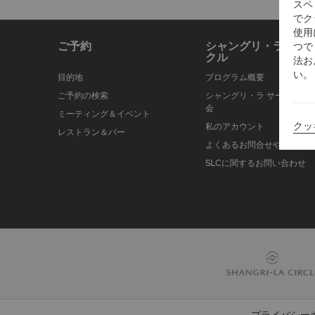
スペ
でク
使用
ご予約
シャングリ・ラ サー
つで
クル
法お
い。
目的地
プログラム概要
ご予約の検索
シャングリ・ラ サークルに
会
ミーティング＆イベント
クッ
私のアカウント
レストラン＆バー
よくあるお問合せや質問
SLCに関するお問い合わせ