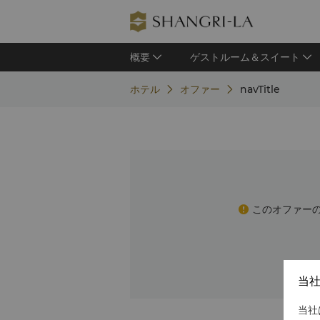
概要
ゲストルーム＆スイート
ホテル
オファー
navTitle
このオファー
当
当社