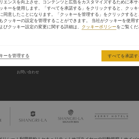
リエンスを向上させ、コンテンツと広告をカスタマイズするために本サ
ッキーを使用します。「すべてを承諾する」をクリックすると、クッキ
に同意したことになります。「クッキーを管理する」をクリックすると
シャングリ・ラ グル
もクッキーの設定を管理することができます。 当社がクッキーを使用
ープ
よびクッキー設定の変更に関する詳細は、
クッキーポリシー
をご覧くだ
シャングリ・ラ グループにつ
投資家の皆さま
いて
入
採用情報
シャングリ・ラ ブランド
企業の社会的責任
キーを管理する
すべてを承諾す
シャングリ・ラ センター
ニュース
レジデンス
お問い合わせ