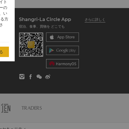
イト
ーの
、い
する方
Shangri-La Circle App
さらに詳しく
さ
宿泊、食事、買物を どこでも
る