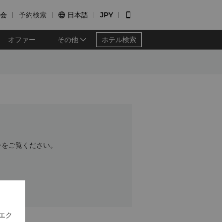
会
予約検索
日本語
JPY


オファー
その他
ホテル検索
ーをご覧ください。
エク